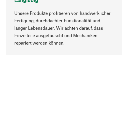
Langlebig
Unsere Produkte profitieren von handwerklicher
Fertigung, durchdachter Funktionalität und
langer Lebensdauer. Wir achten darauf, dass
Einzelteile ausgetauscht und Mechaniken
Nach oben
repariert werden können.
Bewusst
Nachhaltigkeit steht im Fokus unserer
Produktauswahl. Wir setzen auf natürliche
Inhaltsstoffe und Materialien, die gepflegt werden
können, sowie auf eine ressourcenschonende
und sozialverträgliche Produktion.