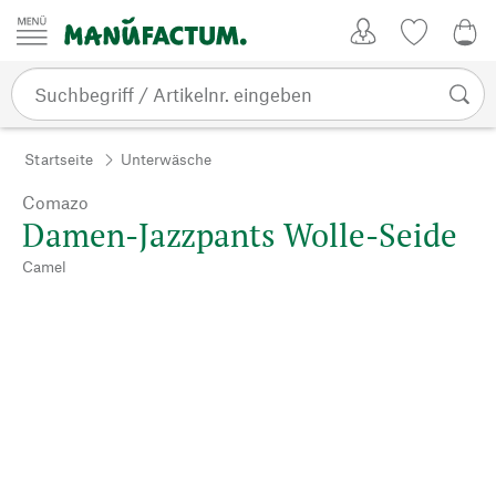
Zum Inhalt springen
Kundenkonto
Merkliste
0,0
Startseite
Unterwäsche
Comazo
Damen-Jazzpants Wolle-Seide
Camel