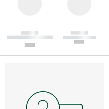
------------
------------
----------- ----------- --------
----------- -----------
---
--,-- €
--,-- €