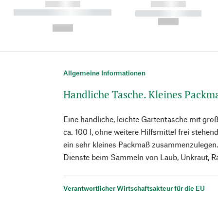
------------
------------
----------- ----------- ----------
----------- -----------
-
--,-- €
--,-- €
Allgemeine Informationen
Handliche Tasche. Kleines Packm
Eine handliche, leichte Gartentasche mit 
ca. 100 l, ohne weitere Hilfsmittel frei stehe
ein sehr kleines Packmaß zusammenzulegen. 
Dienste beim Sammeln von Laub, Unkraut, Ra
Verantwortlicher Wirtschaftsakteur für die EU