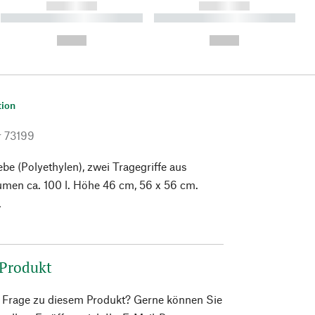
------------
------------
----------- ----------- ----------
----------- ----------- ----------
- -----------
-
--,-- €
--,-- €
tion
r
73199
 (Polyethylen), zwei Tragegriffe aus
umen ca. 100 l. Höhe 46 cm, 56 x 56 cm.
.
 Produkt
e Frage zu diesem Produkt? Gerne können Sie