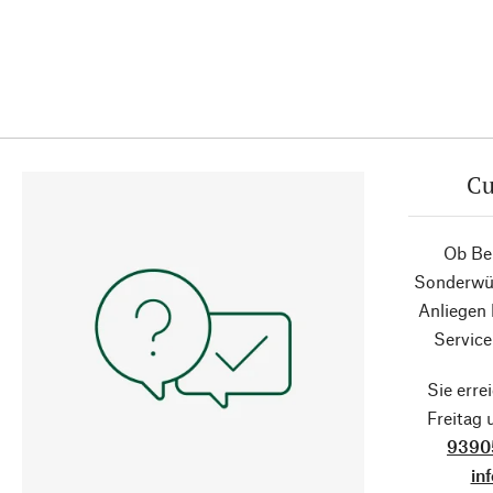
Cu
Ob Ber
Sonderwün
Anliegen
Service
Sie erre
Freitag
9390
in