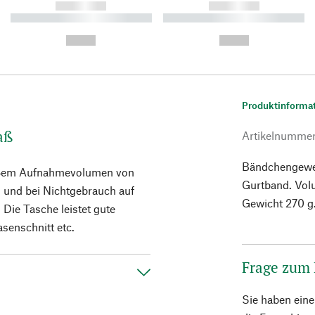
------------
------------
----------- ----------- ----------
----------- ----------- ----------
-
-
--,-- €
--,-- €
Produktinforma
aß
Artikelnumme
Bändchengewebe
großem Aufnahmevolumen von
Gurtband. Vol
nd und bei Nichtgebrauch auf
Gewicht 270 g
Die Tasche leistet gute
senschnitt etc.
Frage zum
Sie haben ein