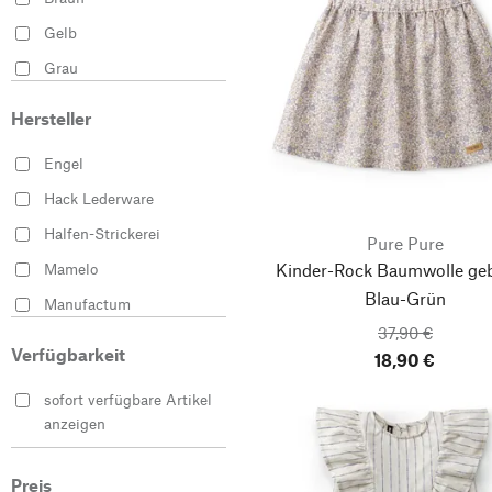
110/116
110/122
Gelb
Grau
122/128
134/140
Grün
Hersteller
Rosa
Engel
Schwarz
Hack Lederware
Weiß
Halfen-Strickerei
Pure Pure
Kinder-Rock Baumwolle geb
Mamelo
Blau-Grün
Manufactum
37,90 €
Pure Pure
Verfügbarkeit
18,90 €
sofort verfügbare Artikel
anzeigen
Preis