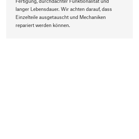
Fertigung, durchdachter Funktionalität und
langer Lebensdauer. Wir achten darauf, dass
Einzelteile ausgetauscht und Mechaniken
Nach oben
repariert werden können.
Bewusst
Nachhaltigkeit steht im Fokus unserer
Produktauswahl. Wir setzen auf natürliche
Inhaltsstoffe und Materialien, die gepflegt werden
können, sowie auf eine ressourcenschonende
und sozialverträgliche Produktion.