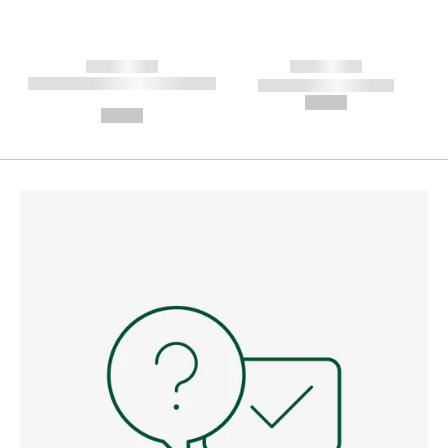
------------
------------
----------- ----------- --------
----------- -----------
---
--,-- €
--,-- €