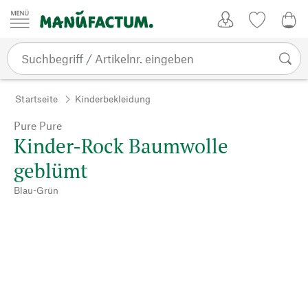
Zum Inhalt springen
Kundenkonto
Merkliste
0,0
Startseite
Kinderbekleidung
Pure Pure
Kinder-Rock Baumwolle
geblümt
Blau-Grün