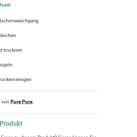
Textil
alschonwaschgang
bleichen
d trocknen
bügeln
trockenreinigen
l von
Pure Pure
 Produkt