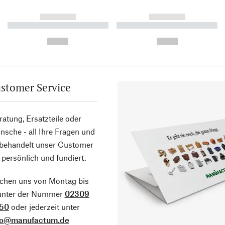
------------
------------
----------- ----------- ----------
----------- ----------- ----------
-
-
--,-- €
--,-- €
stomer Service
atung, Ersatzteile oder
sche - all Ihre Fragen und
 behandelt unser Customer
 persönlich und fundiert.
ichen uns von Montag bis
 unter der Nummer
02309
50
oder jederzeit unter
fo@manufactum.de