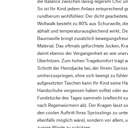
die Balance zwischen lässig-legerem Chic un
So ist Ihr Kind jedem Anlass entsprechend ge
rundherum wohlfühlen: Der dicht gearbeitet
Wollwalk besteht zu 80% aus Schurwolle, die
abhält und temperaturausgleichend wirkt. De
Baumwolle bringt zusätzlich bewegungsfreun
Material. Das oftmals gefürchtete Jucken, Kr
damit ebenso der Vergangenheit an wie unerw
Überhitzen. Zum hohen Tragekomfort trägt a
Schnitt der Hemdjacke bei, der Ihrem Spröss
umherzuspringen, ohne sich beengt zu fühlen
aufgesetzten Taschen kann Ihr Kind seine Hä
Handschuhe vergessen haben sollte) oder a
Fundstücke des Tages sammeln (vielleicht su
nach Regenwürmern ab). Der Kragen lässt si
den coolen Auftritt Ihres Sprösslings zu unte
ebenfalls möglich wäre), sondern vor allem,
zugige Winde zu schützen.