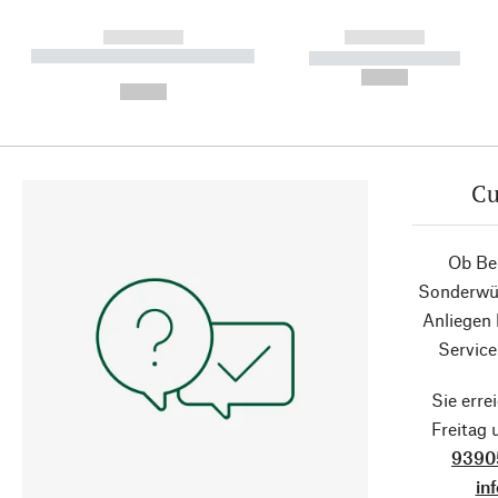
------------
------------
----------- ----------- ----------
----------- -----------
-
--,-- €
--,-- €
Cu
Ob Ber
Sonderwün
Anliegen
Service
Sie erre
Freitag
9390
in