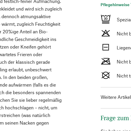
d festlich-feiner Aufmachung.
Pflegehinweise 
kleidet und wird sich zugleich
e, dennoch atmungsaktive
Spezi
 wärmt, zugleich Feuchtigkeit
r 20%ige Anteil an Bio-
Nicht 
dliche Geschmeidigkeit ins
atzen oder Kneifen gehört
Liegen
artetes Frieren oder
Nicht 
uch der klassisch gerade
ling erlaubt, unbeschwert
Nicht 
. In den beiden großen,
nde aufwärmen (falls es die
uch die besonders spannenden
Weitere Artike
chen Sie sie lieber regelmäßig
ch hochschlagen – nicht, um
rstreichen (was natürlich
Frage zum
 um seinen Nacken gegen