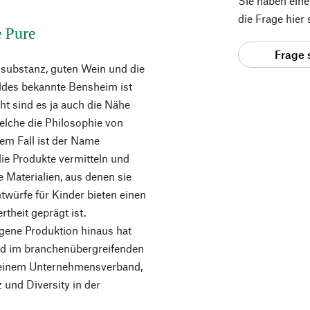
Sie haben ein
die Frage hier
e Pure
Frage 
usubstanz, guten Wein und die
des bekannte Bensheim ist
ht sind es ja auch die Nähe
welche die Philosophie von
dem Fall ist der Name
ie Produkte vermitteln und
e Materialien, aus denen sie
ntwürfe für Kinder bieten einen
theit geprägt ist.
gene Produktion hinaus hat
ied im branchenübergreifenden
, einem Unternehmensverband,
 und Diversity in der