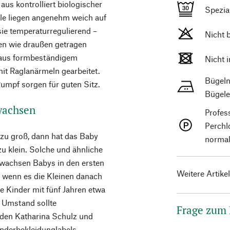
 aus kontrolliert biologischer
Spezi
lle liegen angenehm weich auf
sie temperaturregulierend –
Nicht 
nen wie draußen getragen
r aus formbeständigem
Nicht 
mit Raglanärmeln gearbeitet.
Bügeln
umpf sorgen für guten Sitz.
Bügele
wachsen
Profes
Perchl
t zu groß, dann hat das Baby
normal
zu klein. Solche und ähnliche
h wachsen Babys in den ersten
Weitere Artike
 wenn es die Kleinen danach
e Kinder mit fünf Jahren etwa
m Umstand sollte
Frage zum
nden Katharina Schulz und
inderbekleidunglabels