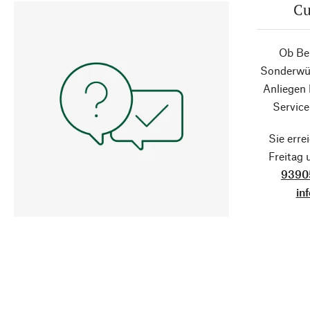
Cu
Ob Ber
Sonderwün
Anliegen
Service
Sie erre
Freitag
9390
in