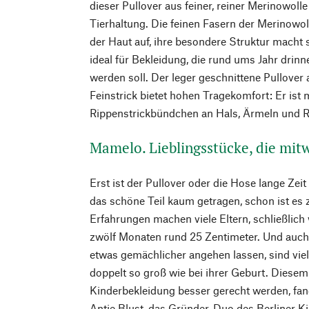
dieser Pullover aus feiner, reiner Merinowolle
Tierhaltung. Die feinen Fasern der Merinowo
der Haut auf, ihre besondere Struktur macht 
ideal für Bekleidung, die rund ums Jahr drin
werden soll. Der leger geschnittene Pullove
Feinstrick bietet hohen Tragekomfort: Er ist 
Rippenstrickbündchen an Hals, Ärmeln und R
Mamelo. Lieblingsstücke, die mit
Erst ist der Pullover oder die Hose lange Zei
das schöne Teil kaum getragen, schon ist es 
Erfahrungen machen viele Eltern, schließlic
zwölf Monaten rund 25 Zentimeter. Und auch
etwas gemächlicher angehen lassen, sind viel
doppelt so groß wie bei ihrer Geburt. Diese
Kinderbekleidung besser gerecht werden, fa
Antje Blust, das Gründer-Duo des Berliner K