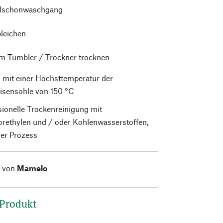
alschonwaschgang
bleichen
im Tumbler / Trockner trocknen
 mit einer Höchsttemperatur der
isensohle von 150 °C
sionelle Trockenreinigung mit
orethylen und / oder Kohlenwasserstoffen,
er Prozess
l von
Mamelo
 Produkt