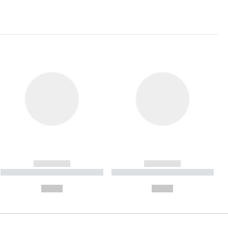
------------
------------
----------- ----------- ----------
----------- ----------- ----------
- -----------
-
--,-- €
--,-- €