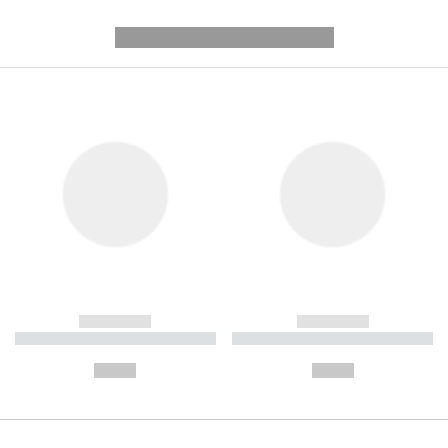
---------- --------------
------------
------------
----------- ----------- ----------
----------- ----------- ----------
-
-
--,-- €
--,-- €