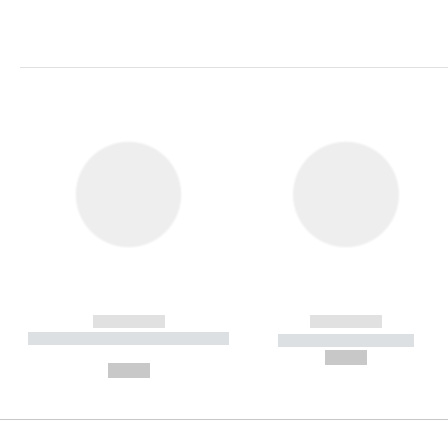
------------
------------
----------- ----------- ----------
----------- -----------
-
--,-- €
--,-- €