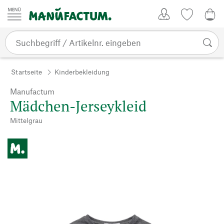
Zum Inhalt springen
Kundenkonto
Merkliste
0,0
Startseite
Kinderbekleidung
Manufactum
Mädchen-Jerseykleid
Mittelgrau