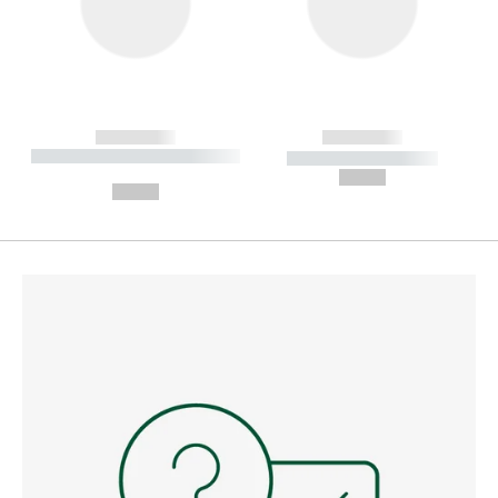
------------
------------
----------- ----------- --------
----------- -----------
---
--,-- €
--,-- €