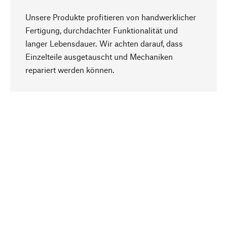
Unsere Produkte profitieren von handwerklicher
Fertigung, durchdachter Funktionalität und
langer Lebensdauer. Wir achten darauf, dass
Einzelteile ausgetauscht und Mechaniken
Nach oben
repariert werden können.
Bewusst
Nachhaltigkeit steht im Fokus unserer
Produktauswahl. Wir setzen auf natürliche
Inhaltsstoffe und Materialien, die gepflegt werden
können, sowie auf eine ressourcenschonende
und sozialverträgliche Produktion.