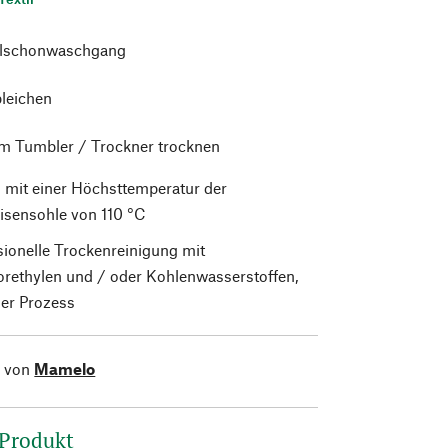
alschonwaschgang
bleichen
im Tumbler / Trockner trocknen
 mit einer Höchsttemperatur der
isensohle von 110 °C
sionelle Trockenreinigung mit
orethylen und / oder Kohlenwasserstoffen,
er Prozess
l von
Mamelo
 Produkt