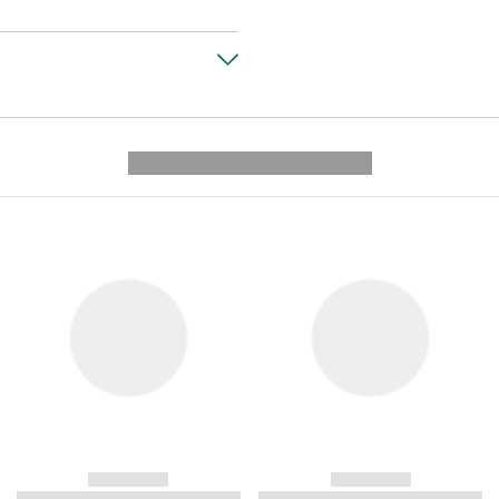
---------- --------------
------------
------------
----------- ----------- ----------
----------- ----------- ----------