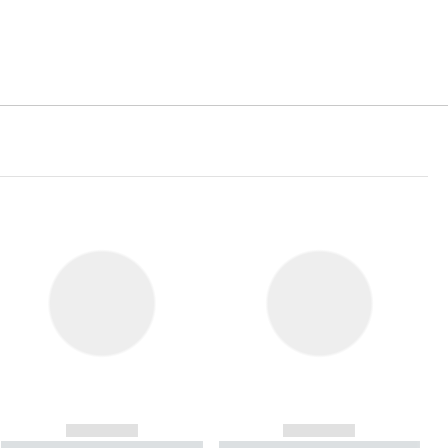
------------
------------
----------- ----------- ----------
----------- ----------- ----------