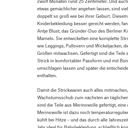
zwölf Monaten rund 25 Zentimeter. Und auch
etwas gemächlicher angehen lassen, sind viel
doppelt so groß wie bei ihrer Geburt. Diese
Kinderbekleidung besser gerecht werden, fa
Antje Blust, das Gründer-Duo des Berliner K
Mamelo. Sie entwickelten eine komplette Stri
wie Leggings, Pullovern und Wickeljacken, di
Größen mitwachsen. Gefertigt sind die Teile 
Strick in komfortabler Passform und mit Bün
umschlagen lassen und später die entscheid
enthalten.
Damit die Strickwaren auch alles mitmachen,
Wachstumsschub zum nächsten an täglichen
sind die Teile aus Merinowolle gefertigt, ein
Merinowolle ist dazu noch temperaturregulie
kühlt bei Hitze – und das durch alle Jahresze
Jahr ideal für Babybekleidung, schließlich kö