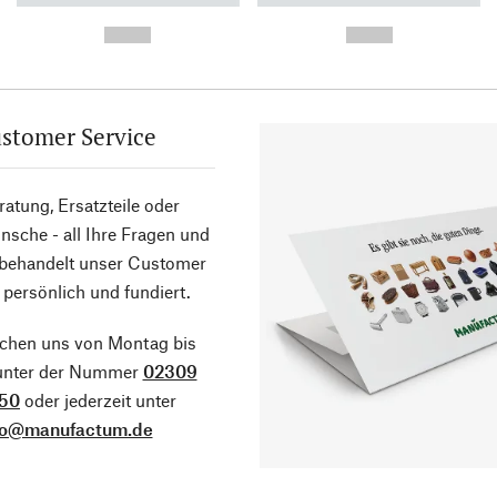
-
-
--,-- €
--,-- €
stomer Service
atung, Ersatzteile oder
sche - all Ihre Fragen und
 behandelt unser Customer
 persönlich und fundiert.
ichen uns von Montag bis
 unter der Nummer
02309
50
oder jederzeit unter
fo@manufactum.de