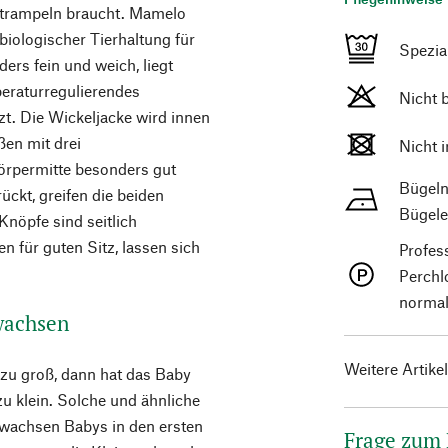
Strampeln braucht. Mamelo
biologischer Tierhaltung für
Spezi
ders fein und weich, liegt
eraturregulierendes
Nicht 
tzt. Die Wickeljacke wird innen
ßen mit drei
Nicht 
örpermitte besonders gut
Bügeln
ückt, greifen die beiden
Bügele
Knöpfe sind seitlich
 für guten Sitz, lassen sich
Profes
Perchl
normal
wachsen
Weitere Artike
t zu groß, dann hat das Baby
zu klein. Solche und ähnliche
h wachsen Babys in den ersten
Frage zum