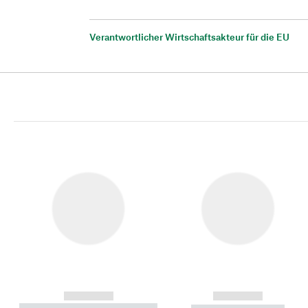
Verantwortlicher Wirtschaftsakteur für die EU
------------
------------
----------- ----------- ----------