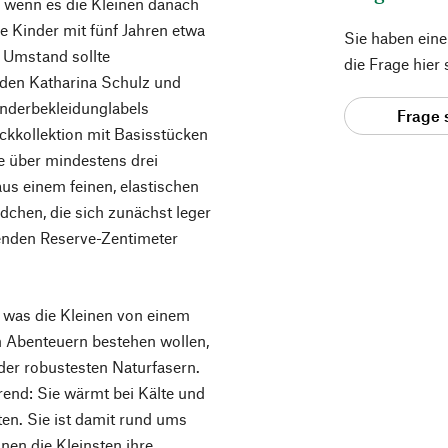
 wenn es die Kleinen danach
e Kinder mit fünf Jahren etwa
Sie haben ein
m Umstand sollte
die Frage hier
nden Katharina Schulz und
inderbekleidunglabels
Frage 
ckkollektion mit Basisstücken
e über mindestens drei
aus einem feinen, elastischen
dchen, die sich zunächst leger
enden Reserve-Zentimeter
 was die Kleinen von einem
 Abenteuern bestehen wollen,
e der robustesten Naturfasern.
rend: Sie wärmt bei Kälte und
iten. Sie ist damit rund ums
nnen die Kleinsten ihre