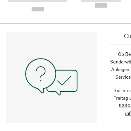
----------- -----------
-
--,-- €
--,-- €
Cu
Ob Ber
Sonderwün
Anliegen
Service
Sie erre
Freitag
9390
in