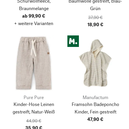
Schurwollfleece,
Baumwolle gestreift, Blau-
Braunmelange
Grün
ab 99,90 €
37,90 €
+ weitere Varianten
18,90 €
Pure Pure
Manufactum
Kinder-Hose Leinen
Framsohn Badeponcho
gestreift, Natur-Weiß
Kinder, Fein gestreift
47,90 €
44,90 €
35,90 €