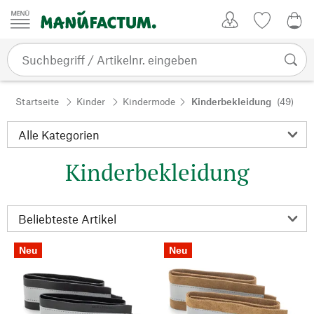
Zum Inhalt springen
Kundenkonto
Merkliste
0,0
Startseite
Kinder
Kindermode
Kinderbekleidung
(49)
Kinderbekleidung
Neu
Neu