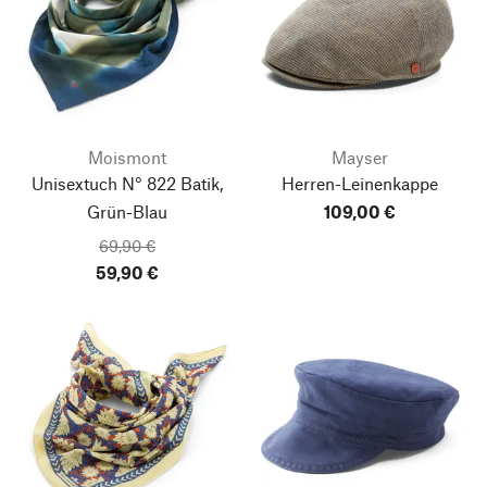
Moismont
Mayser
Unisextuch N° 822 Batik,
Herren-Leinenkappe
Grün-Blau
109,00 €
69,90 €
59,90 €