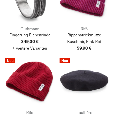
Guthmann
Rifò
Fingerring Eichenrinde
Rippenstrickmütze
349,00 €
Kaschmir, Pink-Rot
+ weitere Varianten
59,90 €
Neu
Neu
Rifò
Laulhère