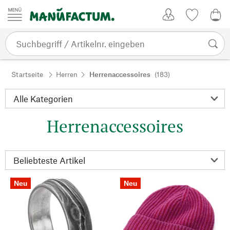
Zum Inhalt springen
Kundenkonto
Merkliste
0,0
Startseite
Herren
Herrenaccessoires
(183)
Herrenaccessoires
Neu
Neu