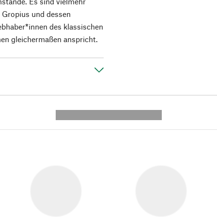
stände. Es sind vielmehr
er Gropius und dessen
Liebhaber*innen des klassischen
en gleichermaßen anspricht.
---------- --------------