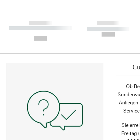
------------
------------
----------- ----------- ----------
----------- -----------
-
--,-- €
--,-- €
Cu
Ob Ber
Sonderwün
Anliegen
Service
Sie erre
Freitag