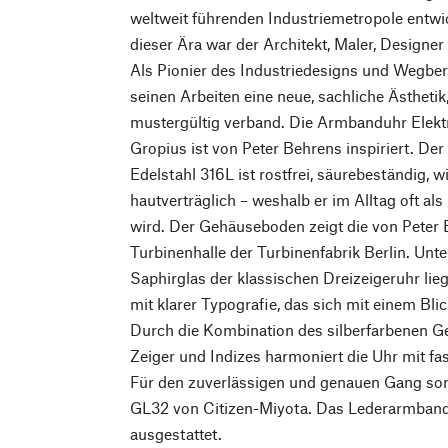
weltweit führenden Industriemetropole entwic
dieser Ära war der Architekt, Maler, Designe
Als Pionier des Industriedesigns und Wegber
seinen Arbeiten eine neue, sachliche Ästheti
mustergültig verband. Die Armbanduhr Elekt
Gropius ist von Peter Behrens inspiriert. De
Edelstahl 316L ist rostfrei, säurebeständig, 
hautverträglich – weshalb er im Alltag oft al
wird. Der Gehäuseboden zeigt die von Peter
Turbinenhalle der Turbinenfabrik Berlin. Unt
Saphirglas der klassischen Dreizeigeruhr lieg
mit klarer Typografie, das sich mit einem Blic
Durch die Kombination des silberfarbenen G
Zeiger und Indizes harmoniert die Uhr mit f
Für den zuverlässigen und genauen Gang so
GL32 von Citizen-Miyota. Das Lederarmband 
ausgestattet.