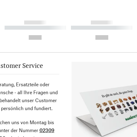
------------
------------
----------- ----------- ----------
----------- ----------- ----------
-
-
--,-- €
--,-- €
stomer Service
atung, Ersatzteile oder
sche - all Ihre Fragen und
 behandelt unser Customer
 persönlich und fundiert.
ichen uns von Montag bis
 unter der Nummer
02309