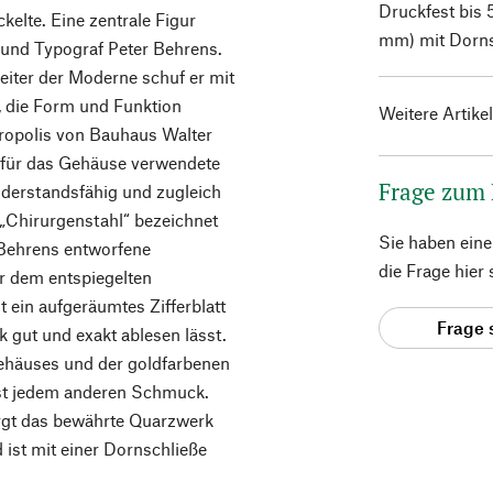
Druckfest bis 
kelte. Eine zentrale Figur
mm) mit Dorns
r und Typograf Peter Behrens.
eiter der Moderne schuf er mit
k, die Form und Funktion
Weitere Artike
ropolis von Bauhaus Walter
r für das Gehäuse verwendete
Frage zum
widerstandsfähig und zugleich
s „Chirurgenstahl“ bezeichnet
Sie haben ein
 Behrens entworfene
die Frage hier
er dem entspiegelten
t ein aufgeräumtes Zifferblatt
Frage 
k gut und exakt ablesen lässt.
ehäuses und der goldfarbenen
ast jedem anderen Schmuck.
rgt das bewährte Quarzwerk
ist mit einer Dornschließe