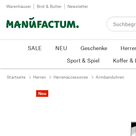
Zum Inhalt springen
Warenhäuser
Brot & Butter
Newsletter
SALE
NEU
Geschenke
Herre
Sport & Spiel
Koffer &
Startseite
Herren
Herrenaccessoires
Armbanduhren
Neu