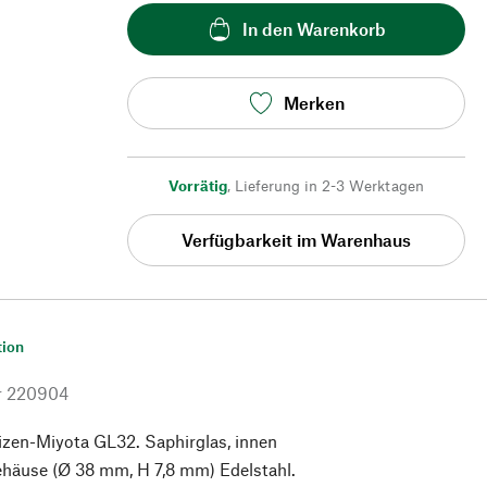
In den Warenkorb
Merken
Vorrätig
,
Lieferung in 2-3 Werktagen
Verfügbarkeit im Warenhaus
tion
r
220904
izen-Miyota GL32. Saphirglas, innen
ehäuse (Ø 38 mm, H 7,8 mm) Edelstahl.