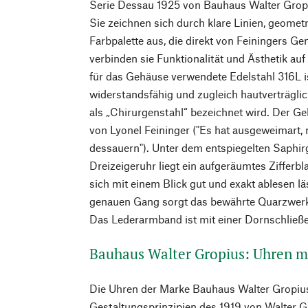
Serie Dessau 1925 von Bauhaus Walter Gropiu
Sie zeichnen sich durch klare Linien, geome
Farbpalette aus, die direkt von Feiningers Gem
verbinden sie Funktionalität und Ästhetik au
für das Gehäuse verwendete Edelstahl 316L is
widerstandsfähig und zugleich hautverträglic
als „Chirurgenstahl“ bezeichnet wird. Der Ge
von Lyonel Feininger ("Es hat ausgeweimart, 
dessauern"). Unter dem entspiegelten Saphir
Dreizeigeruhr liegt ein aufgeräumtes Zifferbla
sich mit einem Blick gut und exakt ablesen l
genauen Gang sorgt das bewährte Quarzwerk
Das Lederarmband ist mit einer Dornschließe
Bauhaus Walter Gropius: Uhren m
Die Uhren der Marke Bauhaus Walter Gropius
Gestaltungsprinzipien des 1919 von Walter 