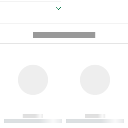
---------- --------------
------------
------------
----------- ----------- ----------
----------- ----------- ----------
-
-