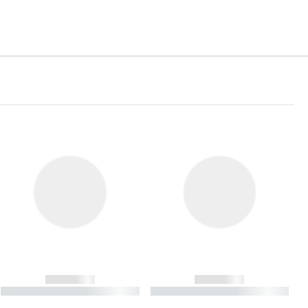
------------
------------
----------- ----------- ----------
----------- ----------- ----------
- -----------
-