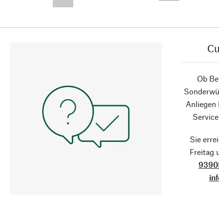
--,-- €
Cu
Ob Ber
Sonderwün
Anliegen
Service
Sie erre
Freitag
9390
in