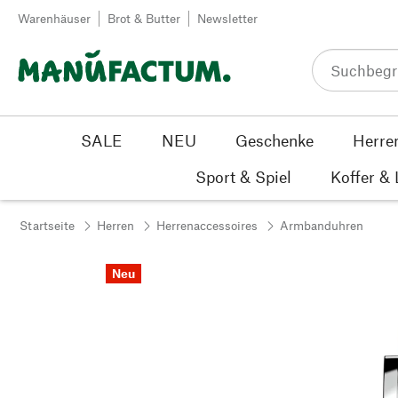
Zum Inhalt springen
Warenhäuser
Brot & Butter
Newsletter
SALE
NEU
Geschenke
Herre
Sport & Spiel
Koffer &
Startseite
Herren
Herrenaccessoires
Armbanduhren
Neu