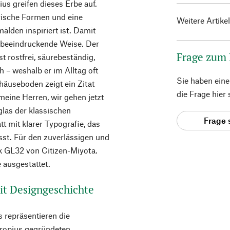
s greifen dieses Erbe auf.
trische Formen und eine
Weitere Artike
älden inspiriert ist. Damit
f beeindruckende Weise. Der
Frage zum
t rostfrei, säurebeständig,
h – weshalb er im Alltag oft
Sie haben ein
häuseboden zeigt ein Zitat
die Frage hier
meine Herren, wir gehen jetzt
glas der klassischen
Frage 
tt mit klarer Typografie, das
ässt. Für den zuverlässigen und
 GL32 von Citizen-Miyota.
 ausgestattet.
it Designgeschichte
 repräsentieren die
Gropius gegründeten