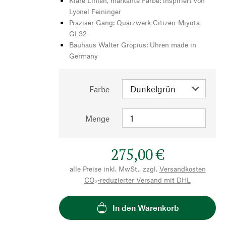
Klare Linien, markante Farbe: inspiriert von
Lyonel Feininger
Präziser Gang: Quarzwerk Citizen-Miyota
GL32
Bauhaus Walter Gropius: Uhren made in
Germany
Farbe
Menge
275,00 €
alle Preise inkl. MwSt., zzgl.
Versandkosten
CO₂-reduzierter Versand mit DHL
In den Warenkorb