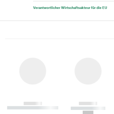
Verantwortlicher Wirtschaftsakteur für die EU
------------
------------
----------- ----------- ----------
----------- -----------
-
--,-- €