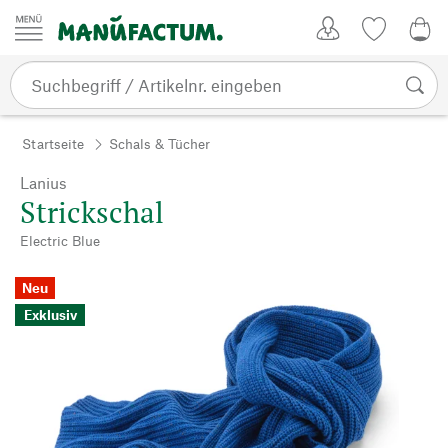
Zum Inhalt springen
Kundenkonto
Merkliste
0,0
Startseite
Schals & Tücher
Lanius
Strickschal
Electric Blue
Neu
Exklusiv