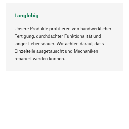
Langlebig
Unsere Produkte profitieren von handwerklicher
Fertigung, durchdachter Funktionalität und
langer Lebensdauer. Wir achten darauf, dass
Einzelteile ausgetauscht und Mechaniken
Nach oben
repariert werden können.
Bewusst
Nachhaltigkeit steht im Fokus unserer
Produktauswahl. Wir setzen auf natürliche
Inhaltsstoffe und Materialien, die gepflegt werden
können, sowie auf eine ressourcenschonende