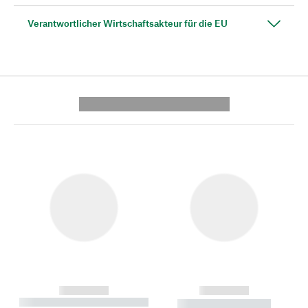
Verantwortlicher Wirtschaftsakteur für die EU
---------- --------------
------------
------------
----------- ----------- --------
----------- -----------