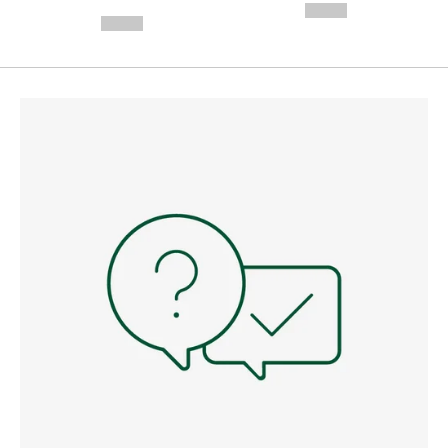
---
--,-- €
--,-- €