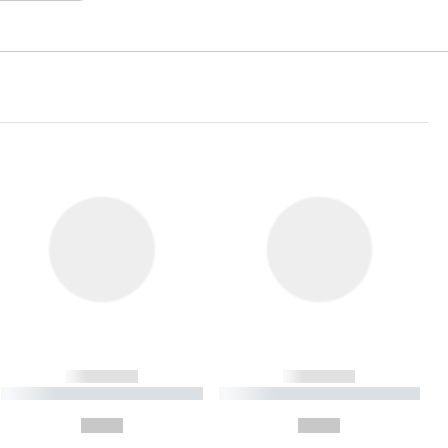
------------
------------
----------- ----------- ----------
----------- ----------- ----------
- -----------
-
--,-- €
--,-- €