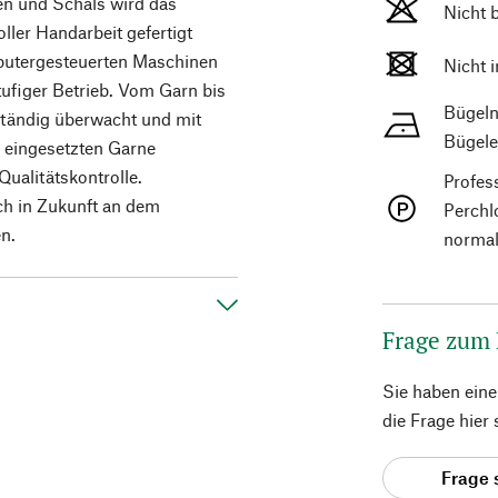
ken und Schals wird das
Nicht 
ler Handarbeit gefertigt
putergesteuerten Maschinen
Nicht 
ufiger Betrieb. Vom Garn bis
Bügeln
ständig überwacht und mit
Bügele
 eingesetzten Garne
Qualitätskontrolle.
Profes
ch in Zukunft an dem
Perchl
n.
normal
Frage zum
Sie haben ein
die Frage hier
Frage 