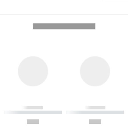
---------- --------------
------------
------------
----------- ----------- ----------
----------- ----------- ----------
-
-
--,-- €
--,-- €