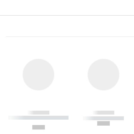
------------
------------
----------- ----------- ----------
----------- -----------
-
--,-- €
--,-- €