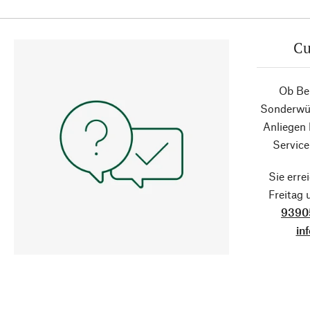
Cu
Ob Ber
Sonderwün
Anliegen
Service
Sie erre
Freitag
9390
in