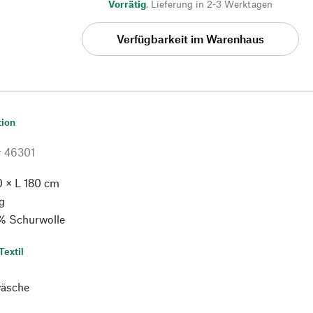
Vorrätig
,
Lieferung in 2-3 Werktagen
Verfügbarkeit im Warenhaus
tion
r
46301
0 × L 180 cm
g
% Schurwolle
Textil
äsche