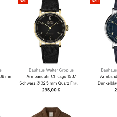
Neu
Neu
s
Bauhaus Walter Gropius
Bauhaus
 38 mm
Armbanduhr Chicago 1937
Armbandu
Schwarz Ø 32,5 mm Quarz
Frauen
Dunkelbla
am Bauhaus
295,00 €
2