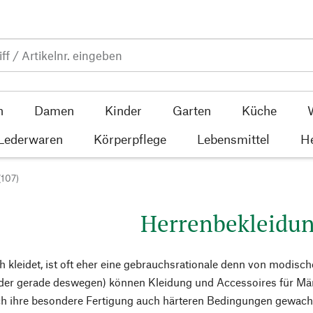
n
Damen
Kinder
Garten
Küche
 Lederwaren
Körperpflege
Lebensmittel
He
(107)
Herrenbekleidu
 kleidet, ist oft eher eine gebrauchsrationale denn von modi
der gerade deswegen) können Kleidung und Accessoires für Männ
ch ihre besondere Fertigung auch härteren Bedingungen gewach