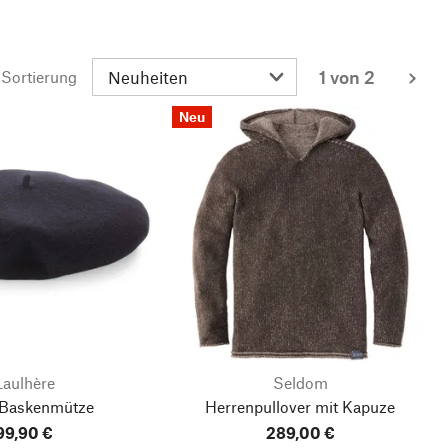
1 von 2
Sortierung
wei
Neu
Laulhère
Seldom
 Baskenmütze
Herrenpullover mit Kapuze
99,90 €
289,00 €