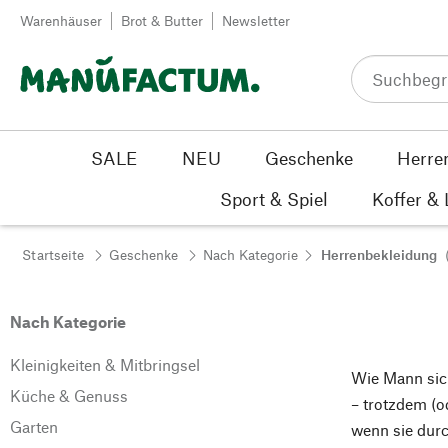
Zum Inhalt springen
Warenhäuser
Brot & Butter
Newsletter
SALE
NEU
Geschenke
Herre
Sport & Spiel
Koffer &
Startseite
Geschenke
Nach Kategorie
Herrenbekleidung
Nach Kategorie
Kleinigkeiten & Mitbringsel
Wie Mann sich
Küche & Genuss
– trotzdem (o
Garten
wenn sie dur