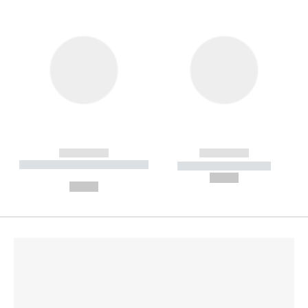
------------
------------
----------- ----------- --------
----------- -----------
---
--,-- €
--,-- €