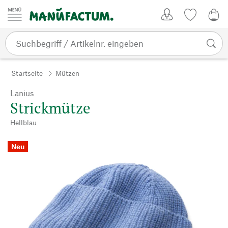
Zum Inhalt springen
Kundenkonto
Merkliste
0,0
Startseite
Mützen
Lanius
Strickmütze
Hellblau
Neu