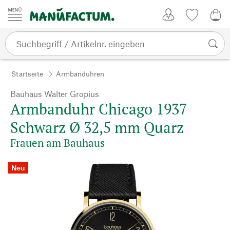
Zum Inhalt springen
Kundenkonto
Merkliste
0,0
Startseite
Armbanduhren
Bauhaus Walter Gropius
Armbanduhr Chicago 1937
Schwarz Ø 32,5 mm Quarz
Frauen am Bauhaus
Neu