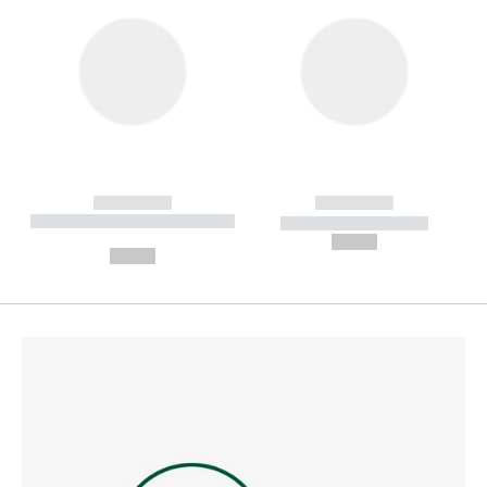
------------
------------
----------- ----------- --------
----------- -----------
---
--,-- €
--,-- €