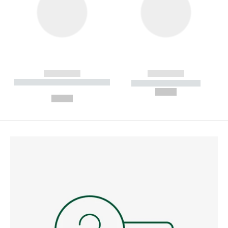
------------
------------
----------- ----------- --------
----------- -----------
---
--,-- €
--,-- €