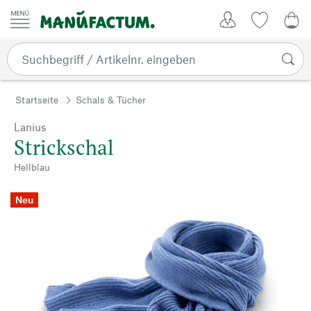
Zum Inhalt springen
Kundenkonto
Merkliste
0,0
Startseite
Schals & Tücher
Lanius
Strickschal
Hellblau
Neu