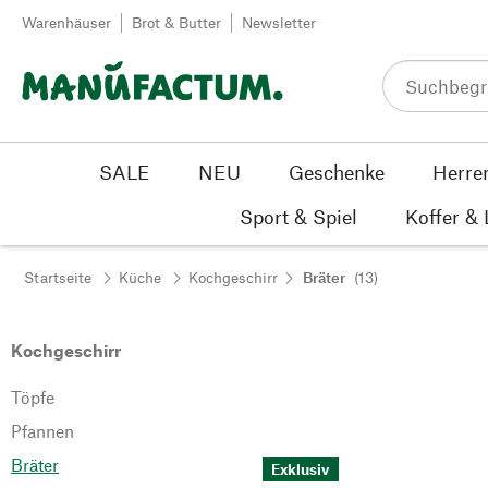
Zum Inhalt springen
Warenhäuser
Brot & Butter
Newsletter
SALE
NEU
Geschenke
Herre
Sport & Spiel
Koffer &
Startseite
Küche
Kochgeschirr
Bräter
(13)
Kochgeschirr
Töpfe
Pfannen
Bräter
Exklusiv