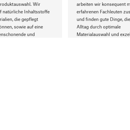
Produktauswahl. Wir
arbeiten wir konsequent m
f natürliche Inhaltsstoffe
erfahrenen Fachleuten z
ialien, die gepflegt
und finden gute Dinge, die
nnen, sowie auf eine
Alltag durch optimale
enschonende und
Materialauswahl und exzel
trägliche Produktion.
Fertigung bereichern.
Lieferung & Zah
ine
Versandkosten