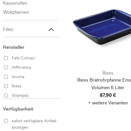
Kasserollen
Wokpfannen
Filter
Hersteller
Falk Culinair
Hifficiency
Riess
Invicta
Riess Bratrohrpfanne Emai
Riess
Volumen 6 Liter
87,90 €
Silampos
+ weitere Varianten
Victoria
Verfügbarkeit
sofort verfügbare Artikel
anzeigen