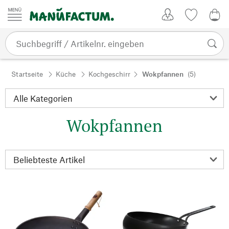
Zum Inhalt springen
Kundenkonto
Merkliste
0,0
Startseite
Küche
Kochgeschirr
Wokpfannen
(5)
Wokpfannen