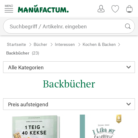
Zum Inhalt springen
Kundenkonto
Merkliste
0,0
Startseite
Bücher
Interessen
Kochen & Backen
Backbücher
(23)
Backbücher