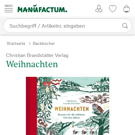
Zum Inhalt springen
Kundenkonto
Merkliste
0,0
Startseite
Backbücher
Christian Brandstätter Verlag
Weihnachten