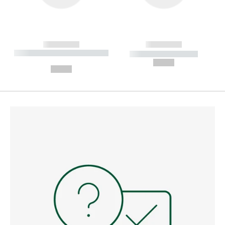
------------
------------
----------- ----------- --------
----------- -----------
---
--,-- €
--,-- €