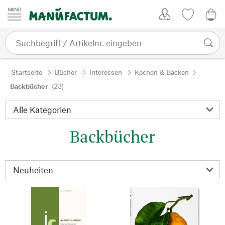
Zum Inhalt springen
Kundenkonto
Merkliste
0,0
Startseite
Bücher
Interessen
Kochen & Backen
Backbücher
(23)
Backbücher