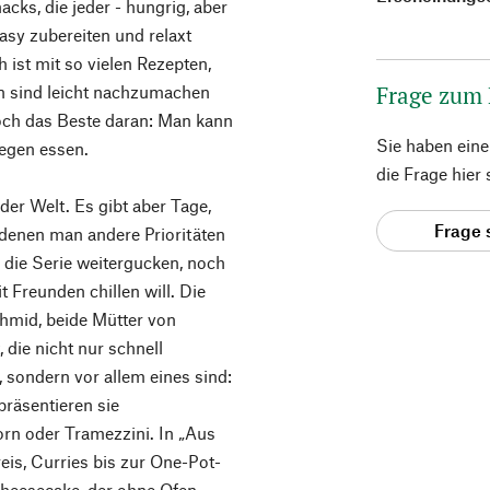
acks, die jeder - hungrig, aber
asy zubereiten und relaxt
ist mit so vielen Rezepten,
Frage zum
en sind leicht nachzumachen
och das Beste daran: Man kann
Sie haben ein
iegen essen.
die Frage hier
der Welt. Es gibt aber Tage,
Frage 
 denen man andere Prioritäten
 die Serie weitergucken, noch
 Freunden chillen will. Die
hmid, beide Mütter von
 die nicht nur schnell
sondern vor allem eines sind:
präsentieren sie
rn oder Tramezzini. In „Aus
eis, Curries bis zur One-Pot-
heesecake, der ohne Ofen