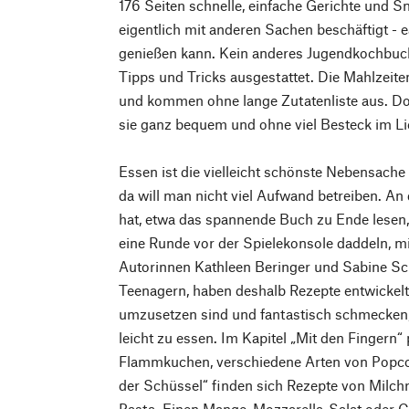
176 Seiten schnelle, einfache Gerichte und Sn
eigentlich mit anderen Sachen beschäftigt - e
genießen kann. Kein anderes Jugendkochbuch 
Tipps und Tricks ausgestattet. Die Mahlzeit
und kommen ohne lange Zutatenliste aus. D
sie ganz bequem und ohne viel Besteck im L
Essen ist die vielleicht schönste Nebensache 
da will man nicht viel Aufwand betreiben. An
hat, etwa das spannende Buch zu Ende lesen,
eine Runde vor der Spielekonsole daddeln, mit
Autorinnen Kathleen Beringer und Sabine Sc
Teenagern, haben deshalb Rezepte entwickelt,
umzusetzen sind und fantastisch schmecken, 
leicht zu essen. Im Kapitel „Mit den Fingern“ 
Flammkuchen, verschiedene Arten von Popco
der Schüssel“ finden sich Rezepte von Milchr
Pasta. Einen Mango-Mozzarella-Salat oder C