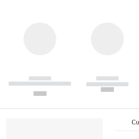
------------
------------
----------- ----------- ----------
----------- -----------
-
--,-- €
--,-- €
Cu