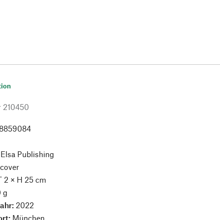
tion
r
210450
8859084
:
Elsa Publishing
cover
T 2 × H 25 cm
 g
jahr:
2022
ort:
München