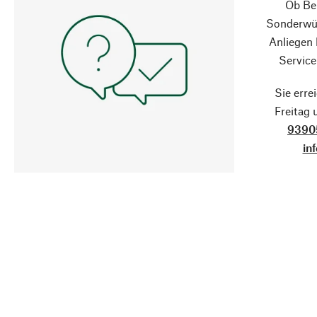
Ob Ber
Sonderwün
Anliegen
Service
Sie erre
Freitag
9390
in