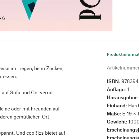
Produktinforma
Artikelnumme
weise im Liegen, beim Zocken,
r essen.
ISBN:
978394
Auflage:
1
n auf Sofa und Co. verrät
Herausgeber
Einband:
Hard
leine oder mit Freunden auf
Maße:
B 19 × 
deren gemütlichen Ort
Gewicht:
1000
Erscheinungs
pannt. Und cool! Es bietet auf
Erscheinungs