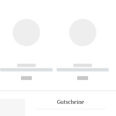
------------
------------
----------- ----------- ----------
----------- ----------- ----------
- -----------
-
--,-- €
--,-- €
Gutscheine