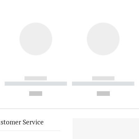
------------
------------
----------- ----------- ----------
----------- ----------- ----------
-
-
--,-- €
--,-- €
stomer Service