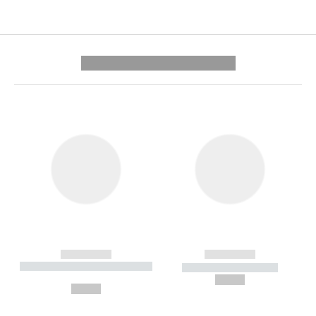
---------- --------------
------------
------------
----------- ----------- --------
----------- -----------
---
--,-- €
--,-- €