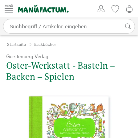
Zum Inhalt springen
Kundenkonto
Merkliste
0,0
Startseite
Backbücher
Gerstenberg Verlag
Oster-Werkstatt - Basteln –
Backen – Spielen