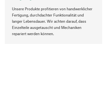
Unsere Produkte profitieren von handwerklicher
Fertigung, durchdachter Funktionalität und
langer Lebensdauer. Wir achten darauf, dass
Einzelteile ausgetauscht und Mechaniken
Nach oben
repariert werden können.
Bewusst
Nachhaltigkeit steht im Fokus unserer
Produktauswahl. Wir setzen auf natürliche
Inhaltsstoffe und Materialien, die gepflegt werden
können, sowie auf eine ressourcenschonende
und sozialverträgliche Produktion.