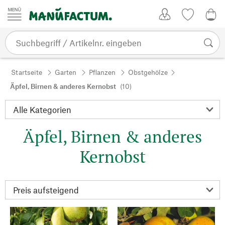
Zum Inhalt springen
Kundenkonto
Merkliste
0,0
Startseite
Garten
Pflanzen
Obstgehölze
Äpfel, Birnen & anderes Kernobst
(10)
Äpfel, Birnen & anderes
Kernobst