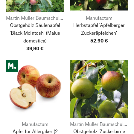
Martin Müller Baumschulen
Manufactum
Obstgehölz Säulenapfel
Herbstapfel 'Apfelberger
'Black McIntosh'
(Malus
Zuckeräpfelchen'
domestica)
52,90 €
39,90 €
Manufactum
Martin Müller Baumschulen
Apfel für Allergiker
(2
Obstgehölz 'Zuckerbirne