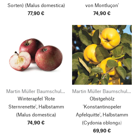
Sorten) (Malus domestica)
von Montluçon'
77,90 €
74,90 €
Martin Müller Baumschulen
Martin Müller Baumschulen
Winterapfel 'Rote
Obstgehölz
Sternrenette', Halbstamm
'Konstantinopeler
(Malus domestica)
Apfelquitte', Halbstamm
74,90 €
(Cydonia oblonga)
69,90 €