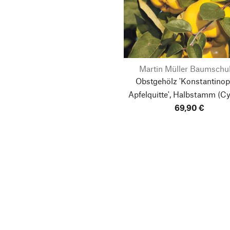
Martin Müller Baumschu
Obstgehölz 'Konstantinop
Apfelquitte', Halbstamm
(Cy
oblonga)
69,90 €