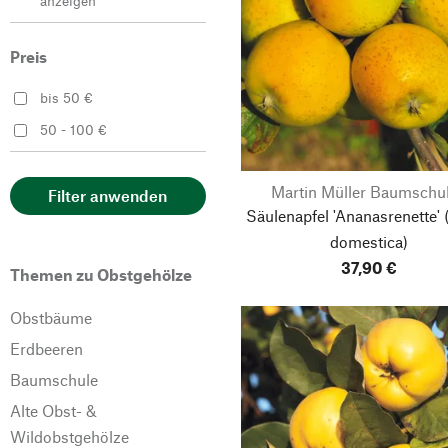
anzeigen
Preis
bis 50 €
50 - 100 €
Martin Müller Baumschu
Filter anwenden
Säulenapfel 'Ananasrenette'
domestica)
37,90 €
Themen zu Obstgehölze
Obstbäume
Erdbeeren
Baumschule
Alte Obst- &
Wildobstgehölze