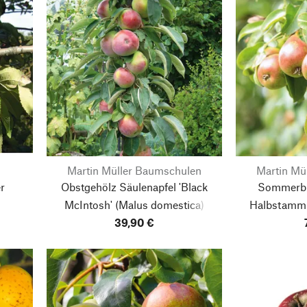
Martin Müller Baumschulen
Martin Mü
r
Obstgehölz Säulenapfel 'Black
Sommerbir
McIntosh'
(Malus domestica)
Halbstamm
39,90 €