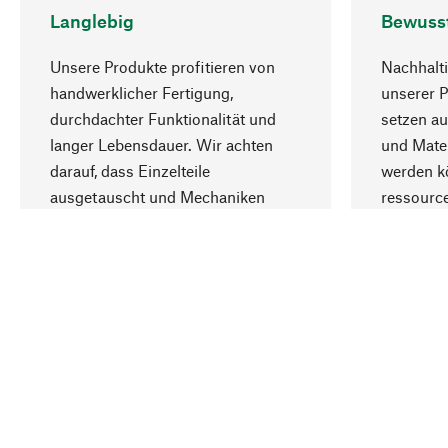
Langlebig
Bewuss
Unsere Produkte profitieren von
Nachhalti
handwerklicher Fertigung,
unserer 
durchdachter Funktionalität und
setzen au
langer Lebensdauer. Wir achten
und Mater
darauf, dass Einzelteile
werden kö
ausgetauscht und Mechaniken
ressourc
repariert werden können.
sozialver
Ihr Land
Deutschland