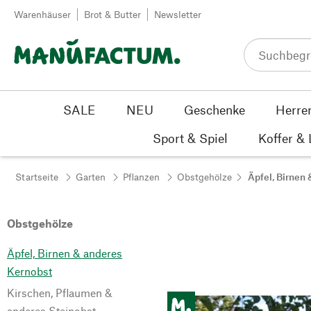
Zum Inhalt springen
Warenhäuser
Brot & Butter
Newsletter
SALE
NEU
Geschenke
Herre
Sport & Spiel
Koffer &
Startseite
Garten
Pflanzen
Obstgehölze
Äpfel, Birnen
Obstgehölze
Äpfel, Birnen & anderes
Kernobst
Kirschen, Pflaumen &
anderes Steinobst