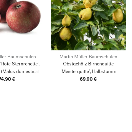
ller Baumschulen
Martin Müller Baumschulen
'Rote Sternrenette',
Obstgehölz Birnenquitte
(Malus domestica)
'Meisterquitte', Halbstamm
74,90 €
(Cydonia oblonga)
69,90 €