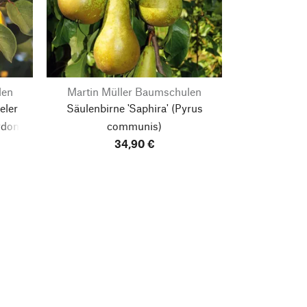
len
Martin Müller Baumschulen
eler
Säulenbirne 'Saphira'
(Pyrus
donia
communis)
34,90 €