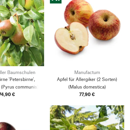
ller Baumschulen
Manufactum
ne 'Petersbirne',
Apfel für Allergiker
(2 Sorten)
(Pyrus communis)
(Malus domestica)
74,90 €
77,90 €