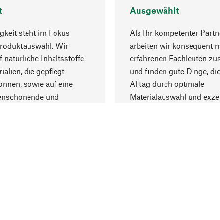
t
Ausgewählt
gkeit steht im Fokus
Als Ihr kompetenter Partn
Produktauswahl. Wir
arbeiten wir konsequent m
f natürliche Inhaltsstoffe
erfahrenen Fachleuten z
ialien, die gepflegt
und finden gute Dinge, die
nnen, sowie auf eine
Alltag durch optimale
enschonende und
Materialauswahl und exzel
trägliche Produktion.
Fertigung bereichern.