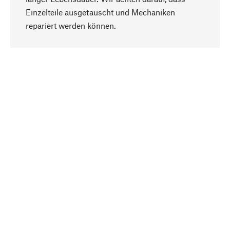
Einzelteile ausgetauscht und Mechaniken
Nach oben
repariert werden können.
Bewusst
Nachhaltigkeit steht im Fokus unserer
Produktauswahl. Wir setzen auf natürliche
Inhaltsstoffe und Materialien, die gepflegt werden
können, sowie auf eine ressourcenschonende
und sozialverträgliche Produktion.
Ausgewählt