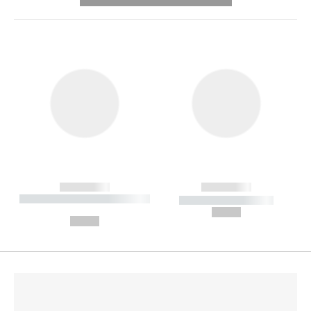
---------- --------------
------------
------------
----------- ----------- --------
----------- -----------
---
--,-- €
--,-- €