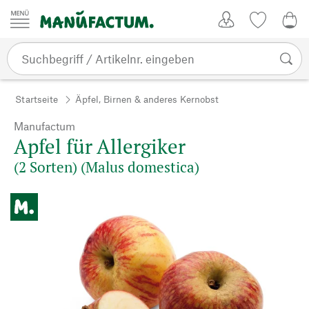
Zum Inhalt springen
Kundenkonto
Merkliste
0,0
Startseite
Äpfel, Birnen & anderes Kernobst
Manufactum
Apfel für Allergiker
(2 Sorten) (Malus domestica)