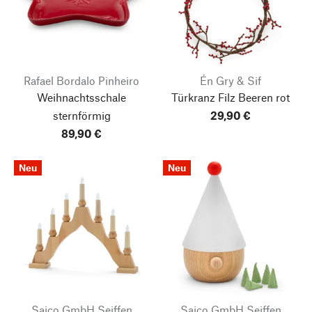
Rafael Bordalo Pinheiro
Én Gry & Sif
Weihnachtsschale
Türkranz Filz Beeren rot
sternförmig
29,90 €
89,90 €
Neu
Neu
Saico GmbH Seiffen
Saico GmbH Seiffen