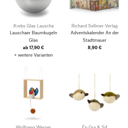
Krebs Glas Lauscha
Richard Sellmer Verlag
Lauschaer Baumkugeln
Adventskalender An der
Glas
Stadtmauer
ab 17,90 €
8,90 €
+ weitere Varianten
Wolfgang Werner
Én Gry & Sif