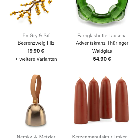
Én Gry & Sif
Farbglashütte Lauscha
Beerenzweig Filz
Adventskranz Thüringer
19,90 €
Waldglas
+ weitere Varianten
54,90 €
Nemky ＆ Metzler
Kerzenmanufaktur, Imkerei & Gänserei Stephan Becker