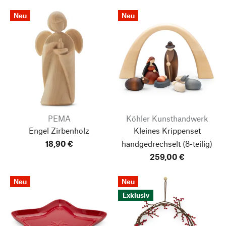
Neu
Neu
PEMA
Köhler Kunsthandwerk
Engel Zirbenholz
Kleines Krippenset
18,90 €
handgedrechselt
(8-teilig)
259,00 €
Neu
Neu
Exklusiv