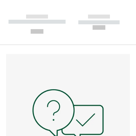
------------
------------
----------- ----------- --------
----------- -----------
---
--,-- €
--,-- €