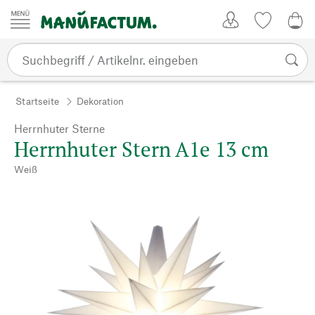
Zum Inhalt springen
Kundenkonto
Merkliste
0,0
Startseite
Dekoration
Herrnhuter Sterne
Herrnhuter Stern A1e 13 cm
Weiß