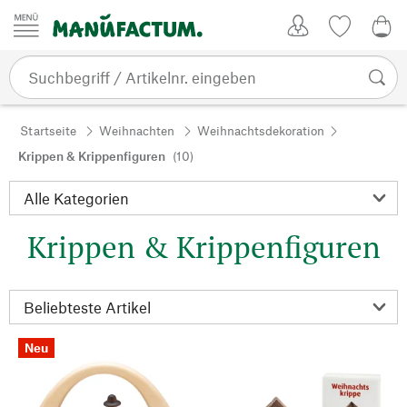
Zum Inhalt springen
Kundenkonto
Merkliste
0,0
Startseite
Weihnachten
Weihnachtsdekoration
Krippen & Krippenfiguren
(10)
Krippen & Krippenfiguren
Neu