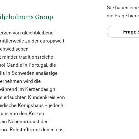
Sie haben ein
iljeholmens Group
die Frage hier
Frage 
Kerzen von gleichbleibend
ittlerweile zu der europaweit
schwedischen
 minder traditionsreiche
l Candle in Portugal, die
lls in Schweden ansässige
nternehmen wird die
 während im Kerzendesign
 erlauchten Kundenkreis von
wedische Königshaus – jedoch
ie uns von den Kerzen
 (ein Nebenprodukt der
are Rohstoffe, mit denen das