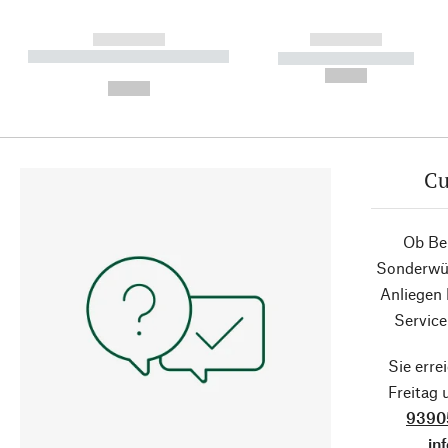
------------
------------
----------- ----------- ----------
----------- -----------
-
--,-- €
--,-- €
Cu
Ob Ber
Sonderwün
Anliegen
Service
Sie erre
Freitag
9390
in