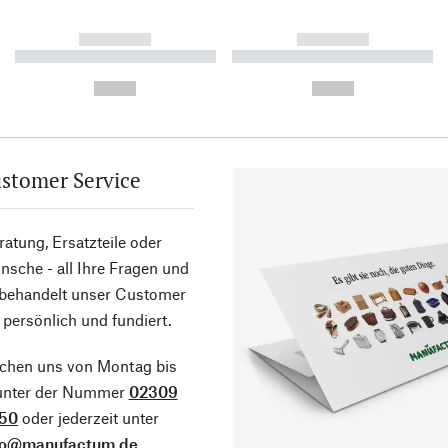
------------
------------
----------- ----------- ----------
----------- ----------- ----------
-
-
--,-- €
--,-- €
stomer Service
atung, Ersatzteile oder
sche - all Ihre Fragen und
 behandelt unser Customer
 persönlich und fundiert.
ichen uns von Montag bis
 unter der Nummer
02309
50
oder jederzeit unter
fo@manufactum.de