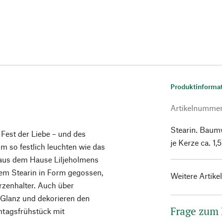
Produktinforma
Artikelnumme
Stearin. Baum
s Fest der Liebe – und des
je Kerze ca. 1,
m so festlich leuchten wie das
 aus dem Hause Liljeholmens
inem Stearin in Form gegossen,
Weitere Artike
rzenhalter. Auch über
n Glanz und dekorieren den
Frage zum
ntagsfrühstück mit