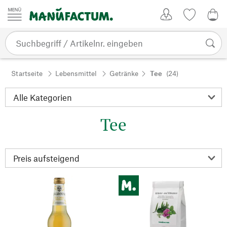
Zum Inhalt springen
Kundenkonto
Merkliste
0,0
Startseite
Lebensmittel
Getränke
Tee
(24)
Tee