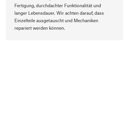
Fertigung, durchdachter Funktionalität und
langer Lebensdauer. Wir achten darauf, dass
Einzelteile ausgetauscht und Mechaniken
Nach oben
repariert werden können.
Bewusst
Nachhaltigkeit steht im Fokus unserer
Produktauswahl. Wir setzen auf natürliche
Inhaltsstoffe und Materialien, die gepflegt werden
können, sowie auf eine ressourcenschonende
und sozialverträgliche Produktion.