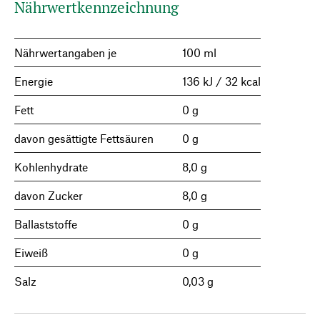
Nährwertkennzeichnung
Nährwertangaben je
100 ml
Energie
136 kJ / 32 kcal
Fett
0 g
davon gesättigte Fettsäuren
0 g
Kohlenhydrate
8,0 g
davon Zucker
8,0 g
Ballaststoffe
0 g
Eiweiß
0 g
Salz
0,03 g