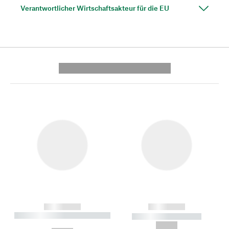
Verantwortlicher Wirtschaftsakteur für die EU
---------- --------------
------------
------------
----------- ----------- --------
----------- -----------
---
--,-- €