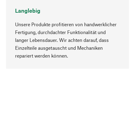
Langlebig
Unsere Produkte profitieren von handwerklicher
Fertigung, durchdachter Funktionalität und
langer Lebensdauer. Wir achten darauf, dass
Einzelteile ausgetauscht und Mechaniken
Nach oben
repariert werden können.
Bewusst
Nachhaltigkeit steht im Fokus unserer
Produktauswahl. Wir setzen auf natürliche
Inhaltsstoffe und Materialien, die gepflegt werden
können, sowie auf eine ressourcenschonende
und sozialverträgliche Produktion.