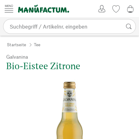
Zum Inhalt springen
Kundenkonto
Merkliste
0,0
Startseite
Tee
Galvanina
Bio-Eistee Zitrone