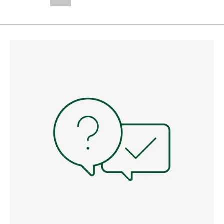
--,-- €