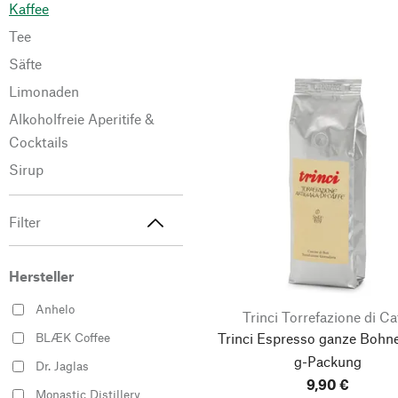
Kaffee
Tee
Säfte
Limonaden
Alkoholfreie Aperitife &
Cocktails
Sirup
Filter
Hersteller
Anhelo
Trinci Torrefazione di Ca
Trinci Espresso ganze Bohne
BLÆK Coffee
g-Packung
Dr. Jaglas
9,90 €
Monastic Distillery