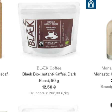
BLÆK Coffee
Monast
ecaf,
Blaek Bio-Instant-Kaffee, Dark
Monastic 
Roast, 60 g
Grundp
12,50 €
Grundpreis: 208,33 €/kg