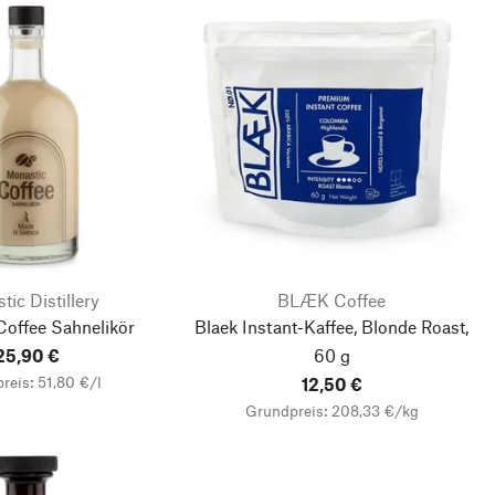
ic Distillery
BLÆK Coffee
Coffee Sahnelikör
Blaek Instant-Kaffee, Blonde Roast,
25,90 €
60 g
reis: 51,80 €/l
12,50 €
Grundpreis: 208,33 €/kg