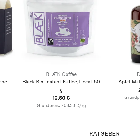
BLÆK Coffee
D
hne
Blaek Bio-Instant-Kaffee, Decaf, 60
Apfel-Ma
g
Grundpr
12,50 €
Grundpreis: 208,33 €/kg
RATGEBER