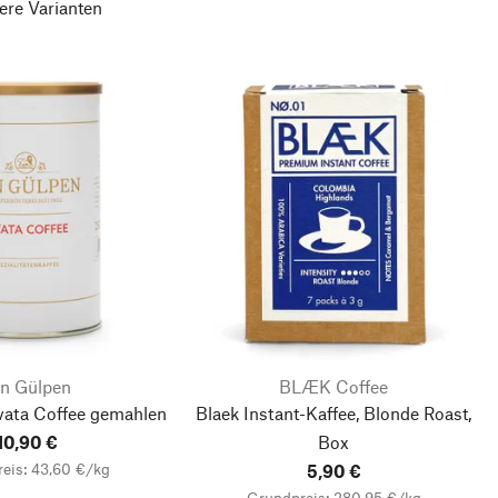
ere Varianten
an Gülpen
BLÆK Coffee
vata Coffee gemahlen
Blaek Instant-Kaffee, Blonde Roast,
10,90 €
Box
eis: 43,60 €/kg
5,90 €
Grundpreis: 280,95 €/kg