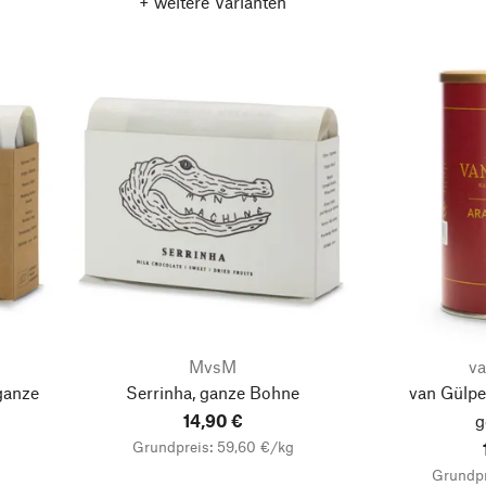
+ weitere Varianten
MvsM
v
ganze
Serrinha, ganze Bohne
van Gülpe
14,90 €
g
Grundpreis: 59,60 €/kg
Grundpr