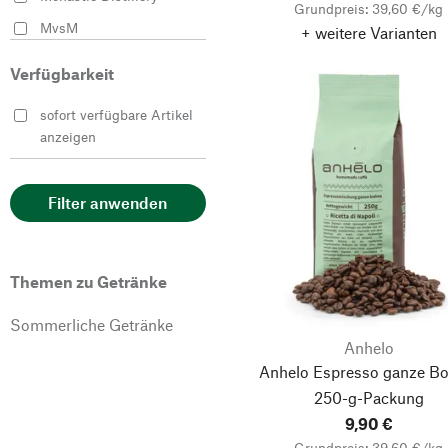
Grundpreis: 39,60 €/kg
MvsM
+ weitere Varianten
Trinci Torrefazione di
Verfügbarkeit
Caffè
van Gülpen
sofort verfügbare Artikel
anzeigen
Filter anwenden
Themen zu Getränke
Sommerliche Getränke
Anhelo
Anhelo Espresso ganze Bo
250-g-Packung
9,90 €
Grundpreis: 39,60 €/kg