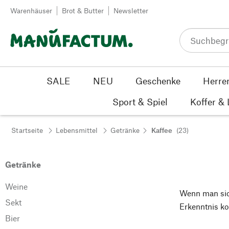
Zum Inhalt springen
Warenhäuser
Brot & Butter
Newsletter
SALE
NEU
Geschenke
Herre
Sport & Spiel
Koffer &
Startseite
Lebensmittel
Getränke
Kaffee
(23)
Getränke
Weine
Wenn man sich
Sekt
Erkenntnis k
Bier