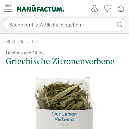
Zum Inhalt springen
Kundenkonto
Merkliste
0,0
Startseite
Tee
Daphnis and Chloe
Griechische Zitronenverbene