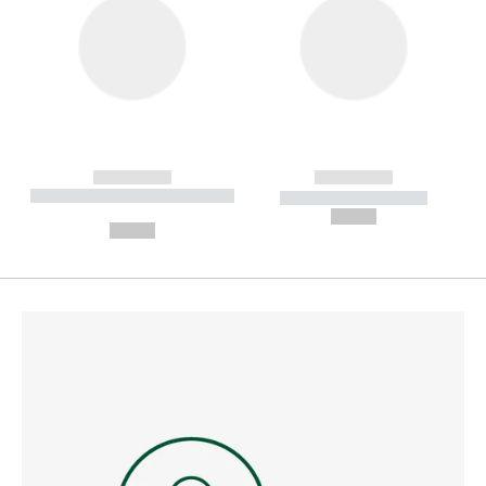
------------
------------
----------- ----------- --------
----------- -----------
---
--,-- €
--,-- €