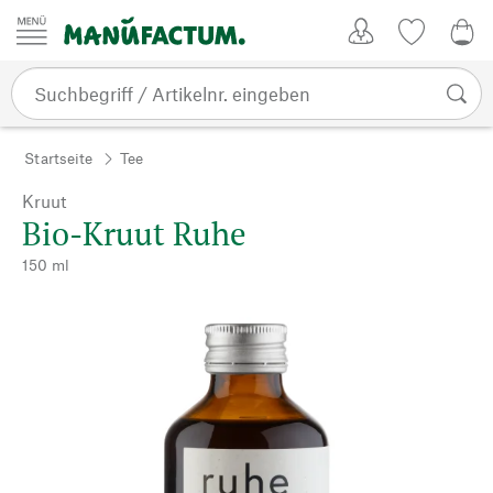
Zum Inhalt springen
Kundenkonto
Merkliste
0,0
Startseite
Tee
Kruut
Bio-Kruut Ruhe
150 ml