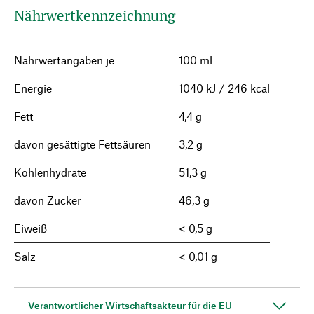
Nährwertkennzeichnung
Nährwertangaben je
100 ml
Energie
1040 kJ / 246 kcal
Fett
4,4 g
davon gesättigte Fettsäuren
3,2 g
Kohlenhydrate
51,3 g
davon Zucker
46,3 g
Eiweiß
< 0,5 g
Salz
< 0,01 g
Verantwortlicher Wirtschaftsakteur für die EU