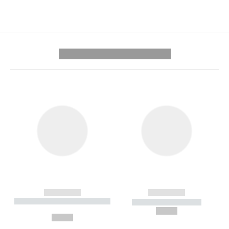
---------- --------------
------------
------------
----------- ----------- --------
----------- -----------
---
--,-- €
--,-- €