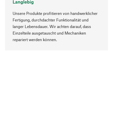
Langlebig
Unsere Produkte profitieren von handwerklicher
Fertigung, durchdachter Funktionalität und
langer Lebensdauer. Wir achten darauf, dass
Einzelteile ausgetauscht und Mechaniken
Nach oben
repariert werden können.
Bewusst
Nachhaltigkeit steht im Fokus unserer
Produktauswahl. Wir setzen auf natürliche
Inhaltsstoffe und Materialien, die gepflegt werden
können, sowie auf eine ressourcenschonende
und sozialverträgliche Produktion.