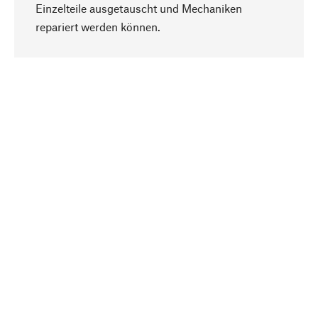
Einzelteile ausgetauscht und Mechaniken
Nach oben
repariert werden können.
Bewusst
Nachhaltigkeit steht im Fokus unserer
Produktauswahl. Wir setzen auf natürliche
Inhaltsstoffe und Materialien, die gepflegt werden
können, sowie auf eine ressourcenschonende
und sozialverträgliche Produktion.
Ausgewählt