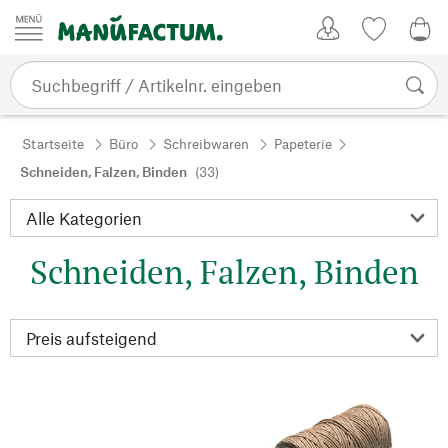
Zum Inhalt springen
Kundenkonto
Merkliste
0,0
Startseite
Büro
Schreibwaren
Papeterie
Schneiden, Falzen, Binden
(33)
Schneiden, Falzen, Binden