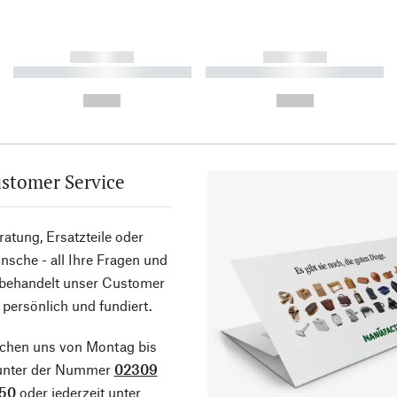
------------
------------
----------- ----------- ----------
----------- ----------- ----------
-
-
--,-- €
--,-- €
stomer Service
atung, Ersatzteile oder
sche - all Ihre Fragen und
 behandelt unser Customer
 persönlich und fundiert.
ichen uns von Montag bis
 unter der Nummer
02309
50
oder jederzeit unter