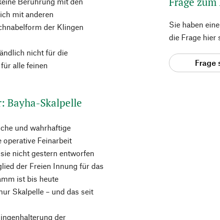
Frage zum
 keine Berührung mit den
eich mit anderen
Sie haben ein
Schnabelform der Klingen
die Frage hier
ndlich nicht für die
Frage 
ür alle feinen
r: Bayha-Skalpelle
iche und wahrhaftige
 operative Feinarbeit
 sie nicht gestern entworfen
ied der Freien Innung für das
mm ist bis heute
ur Skalpelle – und das seit
lingenhalterung der