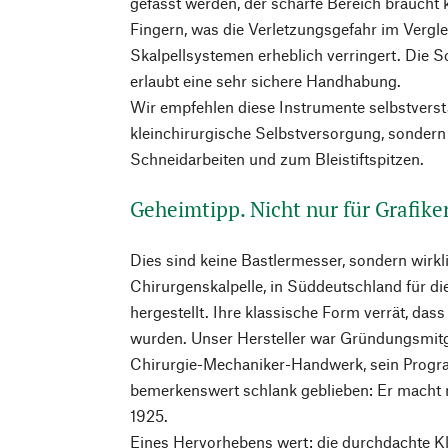
gefasst werden, der scharfe Bereich braucht
Fingern, was die Verletzungsgefahr im Vergl
Skalpellsystemen erheblich verringert. Die 
erlaubt eine sehr sichere Handhabung.
Wir empfehlen diese Instrumente selbstverstä
kleinchirurgische Selbstversorgung, sondern f
Schneidarbeiten und zum Bleistiftspitzen.
Geheimtipp. Nicht nur für Grafike
Dies sind keine Bastlermesser, sondern wirkl
Chirurgenskalpelle, in Süddeutschland für die
hergestellt. Ihre klassische Form verrät, dass
wurden. Unser Hersteller war Gründungsmitgl
Chirurgie-Mechaniker-Handwerk, sein Progra
bemerkenswert schlank geblieben: Er macht n
1925.
Eines Hervorhebens wert: die durchdachte K