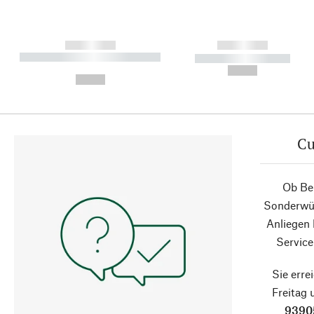
------------
------------
----------- ----------- ----------
----------- -----------
-
--,-- €
--,-- €
Cu
Ob Ber
Sonderwün
Anliegen
Service
Sie erre
Freitag
9390