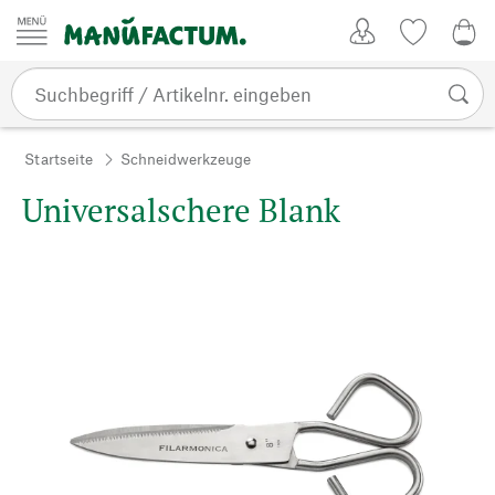
Zum Inhalt springen
Kundenkonto
Merkliste
0,0
Startseite
Schneidwerkzeuge
Universalschere Blank