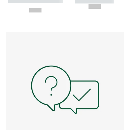
----------- ----------- --------
----------- -----------
---
--,-- €
--,-- €