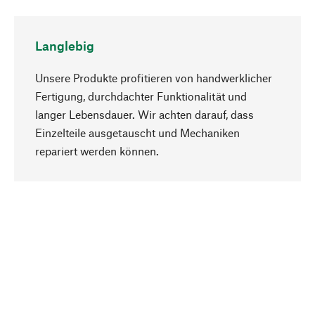
Langlebig
Unsere Produkte profitieren von handwerklicher
Fertigung, durchdachter Funktionalität und
langer Lebensdauer. Wir achten darauf, dass
Einzelteile ausgetauscht und Mechaniken
Nach oben
repariert werden können.
Bewusst
Nachhaltigkeit steht im Fokus unserer
Produktauswahl. Wir setzen auf natürliche
Inhaltsstoffe und Materialien, die gepflegt werden