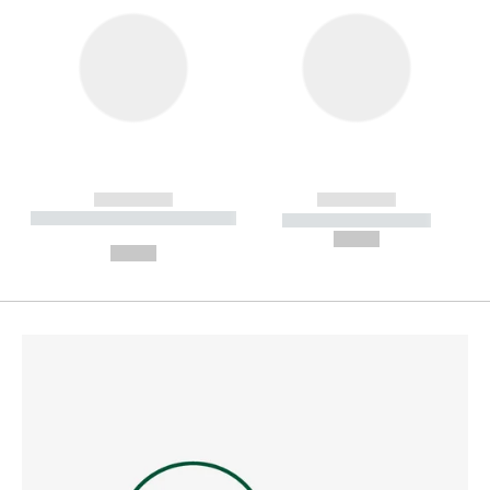
------------
------------
----------- ----------- --------
----------- -----------
---
--,-- €
--,-- €