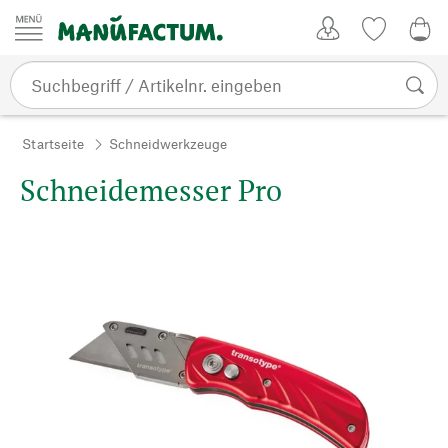
Zum Inhalt springen
Kundenkonto
Merkliste
0,0
Startseite
Schneidwerkzeuge
Schneidemesser Pro