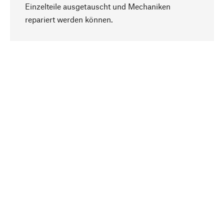
Einzelteile ausgetauscht und Mechaniken
Nach oben
repariert werden können.
Bewusst
Nachhaltigkeit steht im Fokus unserer
Produktauswahl. Wir setzen auf natürliche
Inhaltsstoffe und Materialien, die gepflegt werden
können, sowie auf eine ressourcenschonende
und sozialverträgliche Produktion.
Ausgewählt