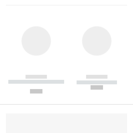
------------
------------
----------- ----------- --------
----------- -----------
---
--,-- €
--,-- €