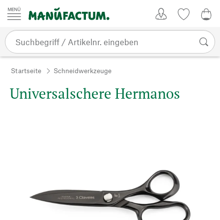
Zum Inhalt springen
Kundenkonto
Merkliste
0,0
Startseite
Schneidwerkzeuge
Universalschere Hermanos