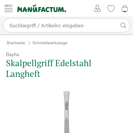
Zum Inhalt springen
Kundenkonto
Merkliste
0,0
Startseite
Schneidwerkzeuge
Bayha
Skalpellgriff Edelstahl
Langheft