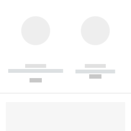
------------
------------
----------- ----------- --------
----------- -----------
---
--,-- €
--,-- €