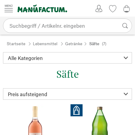
Zum Inhalt springen
Kundenkonto
Merkliste
0,0
Startseite
Lebensmittel
Getränke
Säfte
(7)
Säfte