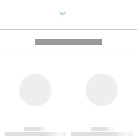
---------- --------------
------------
------------
----------- ----------- ----------
----------- ----------- ----------