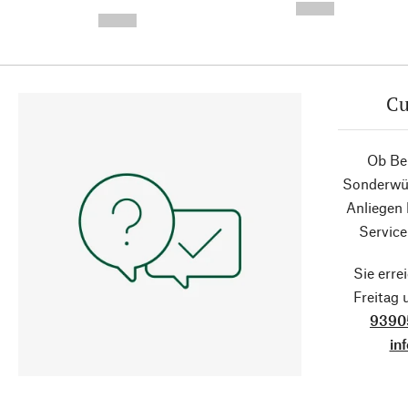
-
--,-- €
--,-- €
Cu
Ob Ber
Sonderwün
Anliegen
Service
Sie erre
Freitag
9390
in