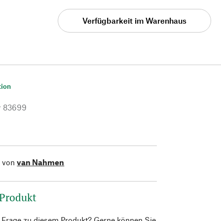
Verfügbarkeit im Warenhaus
tion
r
83699
l von
van Nahmen
 Produkt
e Frage zu diesem Produkt? Gerne können Sie