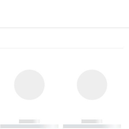
------------
------------
----------- ----------- ----------
----------- ----------- ----------