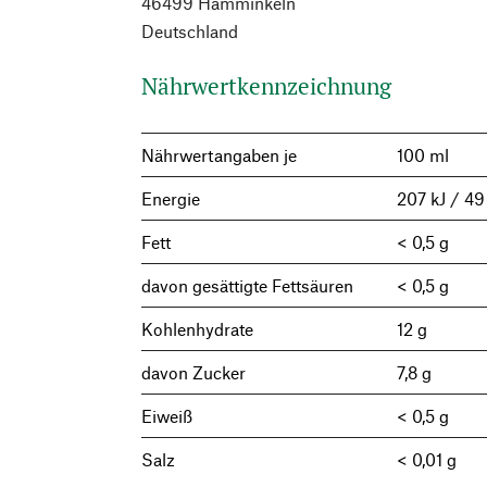
46499 Hamminkeln
Deutschland
Nährwertkennzeichnung
Nährwertangaben je
100 ml
Energie
207 kJ / 49
Fett
< 0,5 g
davon gesättigte Fettsäuren
< 0,5 g
Kohlenhydrate
12 g
davon Zucker
7,8 g
Eiweiß
< 0,5 g
Salz
< 0,01 g