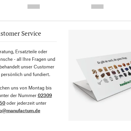
-
-
--,-- €
--,-- €
stomer Service
atung, Ersatzteile oder
sche - all Ihre Fragen und
 behandelt unser Customer
 persönlich und fundiert.
ichen uns von Montag bis
 unter der Nummer
02309
50
oder jederzeit unter
fo@manufactum.de