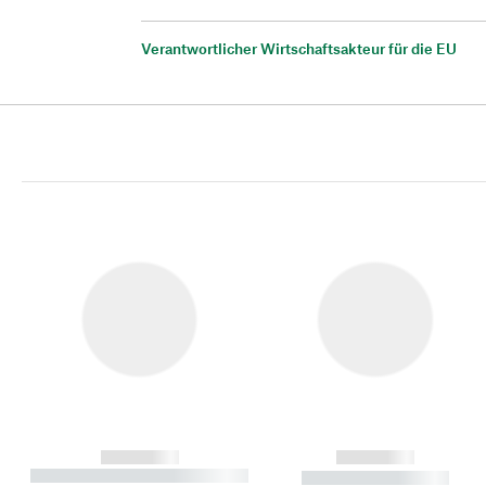
Verantwortlicher Wirtschaftsakteur für die EU
------------
------------
----------- ----------- ----------
----------- -----------