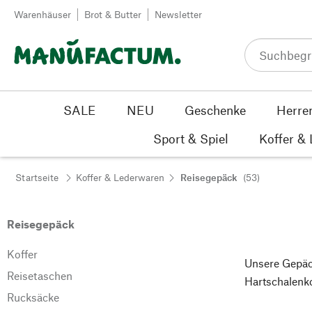
Zum Inhalt springen
Warenhäuser
Brot & Butter
Newsletter
SALE
NEU
Geschenke
Herre
Sport & Spiel
Koffer &
Startseite
Koffer & Lederwaren
Reisegepäck
(53)
Reisegepäck
Koffer
Unsere Gepäck
Reisetaschen
Hartschalenko
Rucksäcke