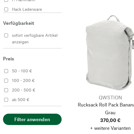
Hack Lederware
Harold’s Lederwaren
Verfügbarkeit
HORIZN STUDIOS
sofort verfügbare Artikel
Il Bisonte
anzeigen
KAZETO spol
Manufactum
Preis
Moismont
50 - 100 €
Pike Brothers
100 - 200 €
QWSTION
200 - 500 €
Sonnenleder
QWSTION
ab 500 €
Rucksack Roll Pack Banana
Grau
Filter anwenden
370,00 €
+ weitere Varianten