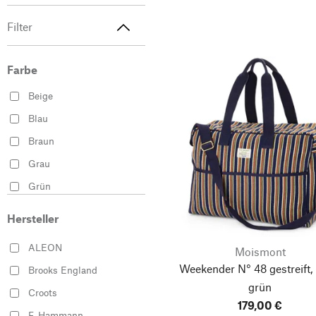
Filter
Farbe
Beige
Blau
Braun
Grau
Grün
Rot
Hersteller
Schwarz
ALEON
Moismont
Silber
Weekender N° 48 gestreift, 
Brooks England
grün
Croots
179,00 €
F. Hammann