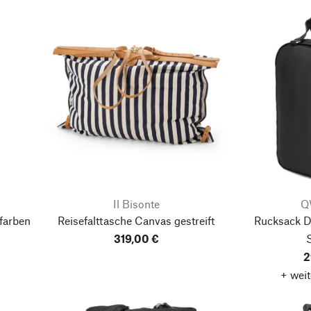
Il Bisonte
Q
rfarben
Reisefalttasche Canvas gestreift
Rucksack D
319,00 €
2
+ weit