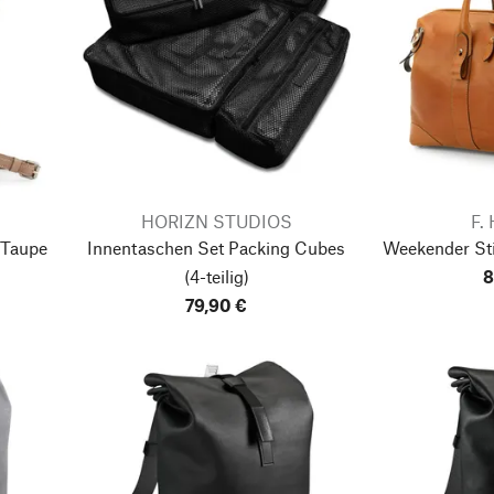
HORIZN STUDIOS
F.
 Taupe
Innentaschen Set Packing Cubes
Weekender Sti
(4-teilig)
8
79,90 €