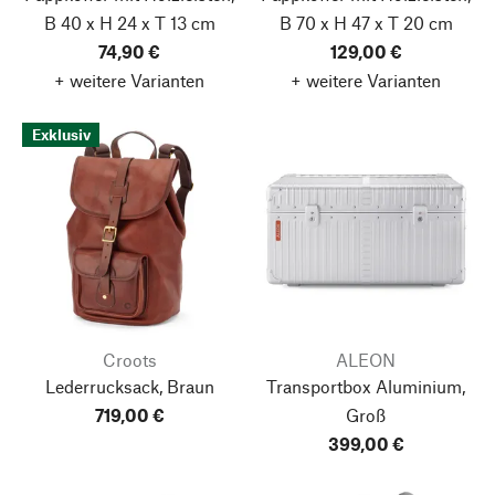
B 40 x H 24 x T 13 cm
B 70 x H 47 x T 20 cm
74,90 €
129,00 €
+ weitere Varianten
+ weitere Varianten
Exklusiv
Croots
ALEON
Lederrucksack, Braun
Transportbox Aluminium,
719,00 €
Groß
399,00 €