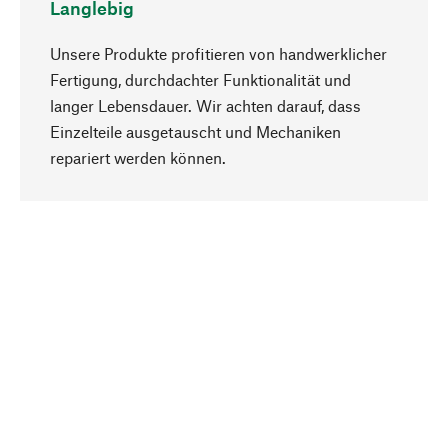
Langlebig
Unsere Produkte profitieren von handwerklicher
Fertigung, durchdachter Funktionalität und
langer Lebensdauer. Wir achten darauf, dass
Einzelteile ausgetauscht und Mechaniken
Nach oben
repariert werden können.
Bewusst
Nachhaltigkeit steht im Fokus unserer
Produktauswahl. Wir setzen auf natürliche
Inhaltsstoffe und Materialien, die gepflegt werden
können, sowie auf eine ressourcenschonende
und sozialverträgliche Produktion.