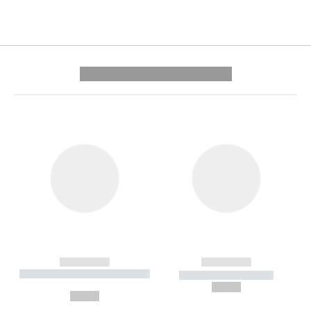
---------- --------------
------------
------------
----------- ----------- --------
----------- -----------
---
--,-- €
--,-- €