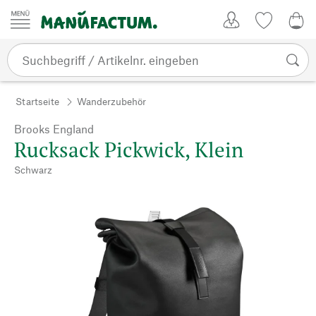
Zum Inhalt springen
Kundenkonto
Merkliste
0,0
Startseite
Wanderzubehör
Brooks England
Rucksack Pickwick, Klein
Schwarz