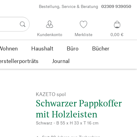
Bestellung, Service & Beratung
02309 939050
Kundenkonto
Merkliste
0,00 €
Wohnen
Haushalt
Büro
Bücher
rstellerporträts
Journal
KAZETO spol
Schwarzer Pappkoffer
mit Holzleisten
Schwarz - B 55 x H 33 x T 16 cm