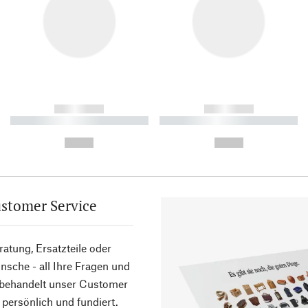
------------
------------
----------- ----------- ----------
----------- ----------- ----------
-
-
--,-- €
--,-- €
stomer Service
atung, Ersatzteile oder
sche - all Ihre Fragen und
 behandelt unser Customer
 persönlich und fundiert.