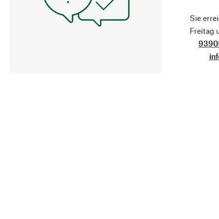
Sie erre
Freitag
9390
in