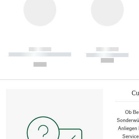
------------
------------
----------- ----------- ----------
----------- -----------
-
--,-- €
--,-- €
Cu
Ob Ber
Sonderwün
Anliegen
Service