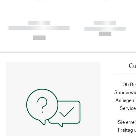
------------
------------
----------- ----------- ----------
----------- -----------
-
--,-- €
--,-- €
Cu
Ob Ber
Sonderwün
Anliegen
Service
Sie erre
Freitag