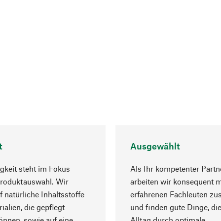
t
Ausgewählt
gkeit steht im Fokus
Als Ihr kompetenter Partn
Produktauswahl. Wir
arbeiten wir konsequent m
f natürliche Inhaltsstoffe
erfahrenen Fachleuten z
ialien, die gepflegt
und finden gute Dinge, die
nnen, sowie auf eine
Alltag durch optimale