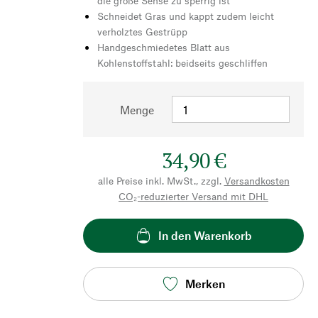
die große Sense zu sperrig ist
Schneidet Gras und kappt zudem leicht
verholztes Gestrüpp
Handgeschmiedetes Blatt aus
Kohlenstoffstahl: beidseits geschliffen
Menge
34,90 €
alle Preise inkl. MwSt., zzgl.
Versandkosten
CO₂-reduzierter Versand mit DHL
In den Warenkorb
Merken