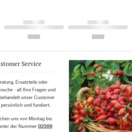
------------
------------
----------- ----------- ----------
----------- ----------- ----------
-
-
--,-- €
--,-- €
stomer Service
atung, Ersatzteile oder
sche - all Ihre Fragen und
 behandelt unser Customer
 persönlich und fundiert.
ichen uns von Montag bis
 unter der Nummer
02309